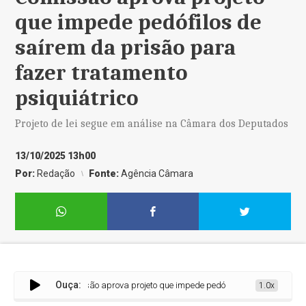
que impede pedófilos de
saírem da prisão para
fazer tratamento
psiquiátrico
Projeto de lei segue em análise na Câmara dos Deputados
13/10/2025 13h00
Por:
Redação
Fonte:
Agência Câmara
Ouça:
Comissão aprova projeto que impede pedófilos de saírem da prisã
1.0x