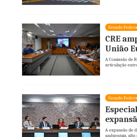
Senado Federa
CRE amp
União E
A Comissão de Re
articulação entr
Senado Federa
Especial
expansão
A expansão de da
ambientais, alto