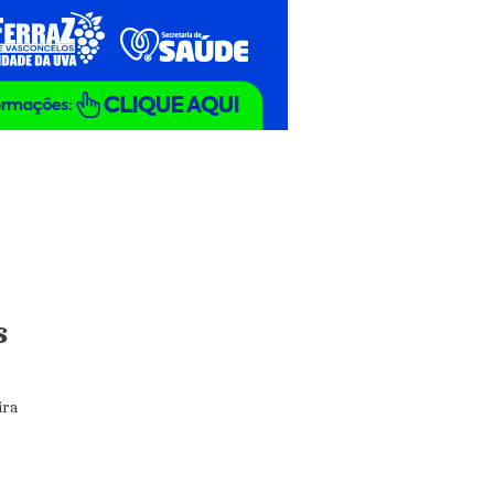
s
ira