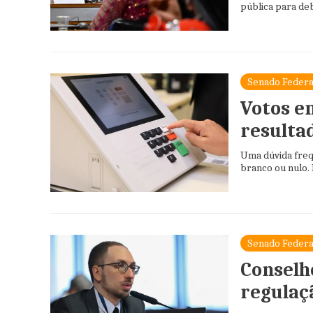
pública para de
Senado Federa
Votos e
resulta
Uma dúvida freq
branco ou nulo. 
Senado Federa
Conselh
regulaç