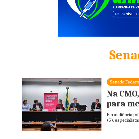
Sena
Senado Federa
Na CMO,
para me
Em audiência pú
(5), especialist