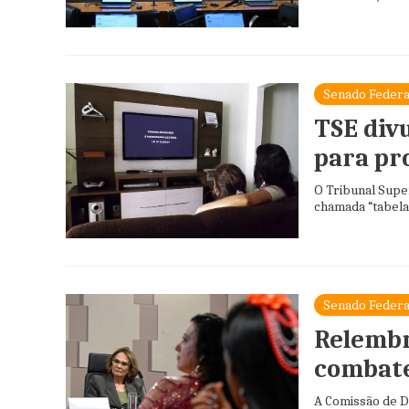
Senado Federa
TSE divu
para pr
O Tribunal Super
chamada “tabela 
Senado Federa
Relembr
combate
A Comissão de D