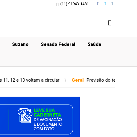
(11) 91943-1481
Suzano
Senado Federal
Saúde
circular
Geral
Previsão do tempo para quinta-feira (06), em S