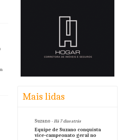
o
em
Mais lidas
Suzano
- Há 7 dias atrás
Equipe de Suzano conquista
vice-campeonato geral no