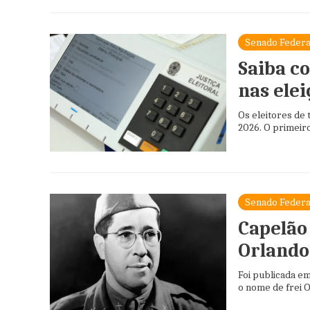
Senado Federa
Saiba c
nas ele
Os eleitores de 
2026. O primeiro
Senado Federa
Capelão 
Orlando 
Foi publicada em 
o nome de frei O