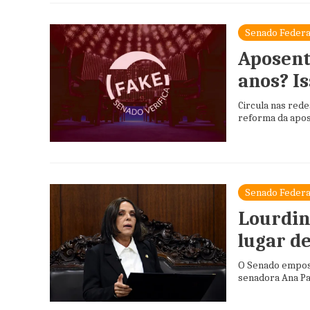
Senado Federa
Aposent
anos? Is
Circula nas rede
reforma da apose
Senado Federa
Lourdin
lugar d
O Senado emposs
senadora Ana Pa