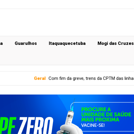
ma
Guarulhos
Itaquaquecetuba
Mogi das Cruzes
al
Com fim da greve, trens da CPTM das linhas 11, 12 e 13 voltam a 