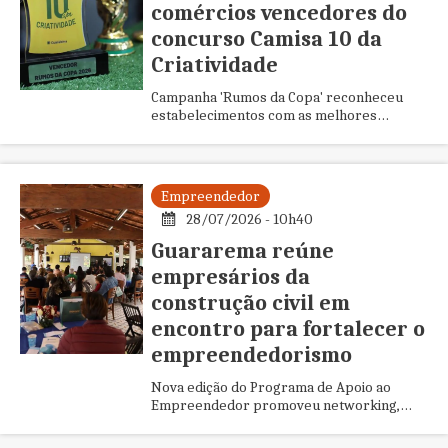
comércios vencedores do
concurso Camisa 10 da
Criatividade
Campanha 'Rumos da Copa' reconheceu
estabelecimentos com as melhores
decorações temáticas e fortaleceu o
comércio local durante o Mundial de 2026
Empreendedor
28/07/2026 - 10h40
Guararema reúne
empresários da
construção civil em
encontro para fortalecer o
empreendedorismo
Nova edição do Programa de Apoio ao
Empreendedor promoveu networking,
exposição de produtos e troca de
experiências entre profissionais do setor