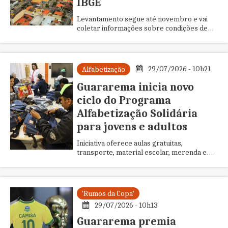
IBGE
Levantamento segue até novembro e vai
coletar informações sobre condições de
saúde, hábitos de vida e acesso aos
serviços públicos
29/07/2026 - 10h21
Alfabetização
Guararema inicia novo
ciclo do Programa
Alfabetização Solidária
para jovens e adultos
Iniciativa oferece aulas gratuitas,
transporte, material escolar, merenda e
cesta básica para estudantes que buscam a
alfabetização
'Rumos da Copa'
29/07/2026 - 10h13
Guararema premia