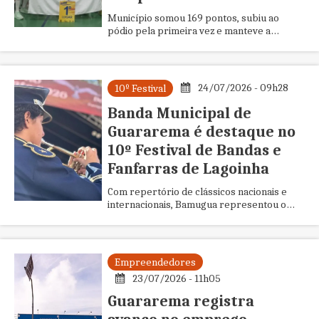
Município somou 169 pontos, subiu ao
pódio pela primeira vez e manteve a
liderança entre as cidades do Alto Tietê na
competição estadual
24/07/2026 - 09h28
10º Festival
Banda Municipal de
Guararema é destaque no
10º Festival de Bandas e
Fanfarras de Lagoinha
Com repertório de clássicos nacionais e
internacionais, Bamugua representou o
município no evento e recebeu troféu de
participação no Vale do Paraíba
Empreendedores
23/07/2026 - 11h05
Guararema registra