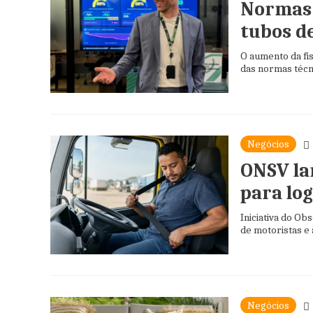
Normas 
tubos d
O aumento da fis
das normas técni
Negócios
ONSV la
para log
Iniciativa do O
de motoristas e 
Negócios