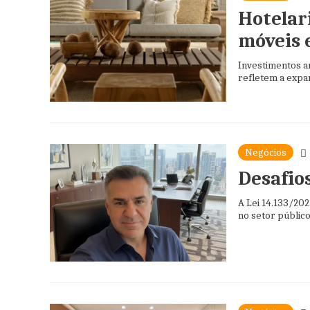
Hotelar
móveis 
Investimentos an
refletem a expan
Negócios
Desafios
A Lei 14.133/202
no setor público