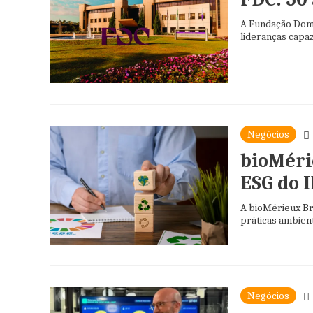
A Fundação Dom 
lideranças capa
Negócios
bioMéri
ESG do 
A bioMérieux Br
práticas ambient
Negócios