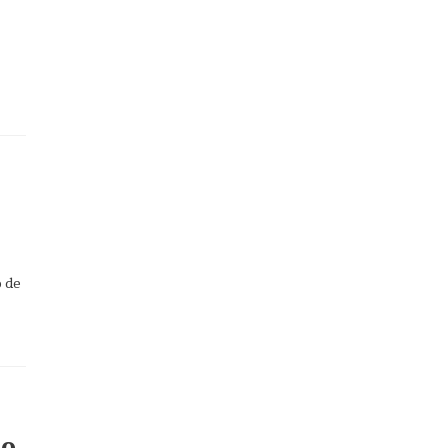
o de
ro