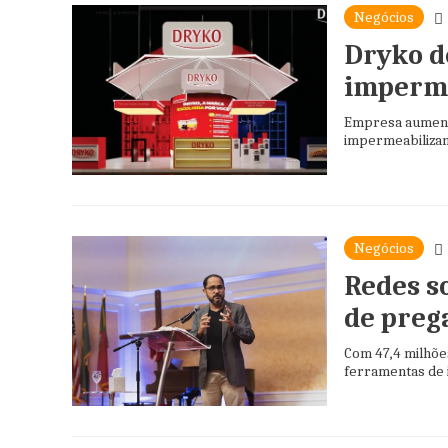
Negócios
Dryko d
imperme
Empresa aumenta
impermeabilizant
Negócios
Redes s
de preg
Com 47,4 milhõe
ferramentas de in