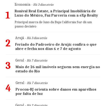
Economia
- Há 3 dias atrás
Ronival Real Estate, a Principal Imobiliária de
1
Luxo do México, Faz Parceria com a eXp Realty
Principal marca de luxo da Baja California Sur dá um
passo decisivo
Arujá
- Há 3 dias atrás
2
Feriado do Padroeiro de Arujá: confira o que
abre e fecha nos dias 6 e 7 de agosto
Geral
- Há 7 dias atrás
3
Mais de 26 mil imóveis seguem sem energia no
estado do Rio
Geral
- Há 7 dias atrás
4
Procon-RJ orienta sobre danos em aparelhos
por falta de luz
Geral
- Há 7 dias atrás