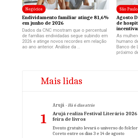
Negócios
São Paulo
Endividamento familiar atinge 81,6%
Agosto D
em junho de 2026
de hospi
incentiv
Dados da CNC mostram que o percentual
de famílias endividadas segue subindo em
As mulhere
2026 e atinge novos recordes em relação
humano de
ao ano anterior. Análise da ...
Banco de 
próximo de
Mais lidas
Arujá
- Há 6 dias atrás
Arujá realiza Festival Literário 2026
1
feira de livros
Evento gratuito levará o universo do folclor
Coreto entre os dias 3 e 14 de agosto