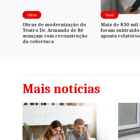
se montado
Licenciamento é ob
 chegada de
para placas de final
Obras
Geral
agosto; veja calend
Obras de modernização do
Mais de 830 mil 
Teatro Dr. Armando de Ré
foram subtraído
avançam com reconstrução
aponta relatório
da cobertura
Mais notícias