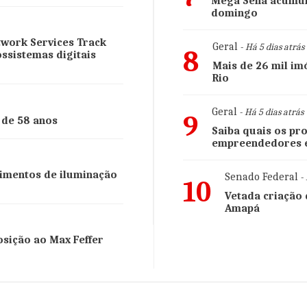
Mega Sena acumula
domingo
twork Services Track
Geral
- Há 5 dias atrás
8
ssistemas digitais
Mais de 26 mil i
Rio
Geral
- Há 5 dias atrás
9
 de 58 anos
Saiba quais os pr
empreendedores e
dimentos de iluminação
Senado Federal
- 
10
Vetada criação 
Amapá
sição ao Max Feffer