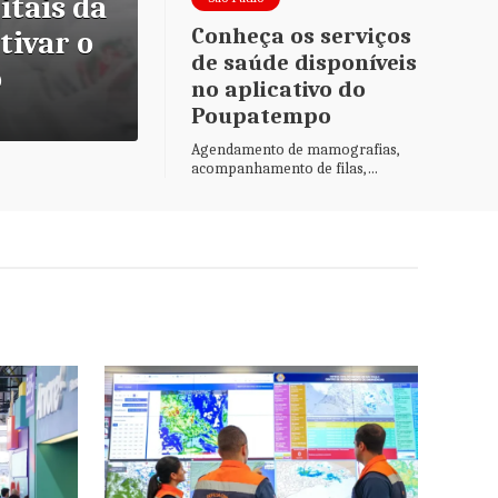
tais da
Gabinete de Crise mon
Conheça os serviços
tivar o
para acompanhar cheg
de saúde disponíveis
o
ventania em SP
no aplicativo do
Poupatempo
Agendamento de mamografias,
acompanhamento de filas,
carteira de vacinação e
programas de prevenção estão
entre as funcionalidades
disponíveis