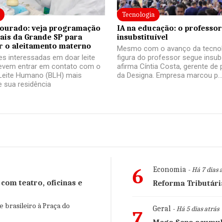
Tecnologia
ourado: veja programação
IA na educação: o professor
tais da Grande SP para
insubstituível
ar o aleitamento materno
Mesmo com o avanço da tecnol
s interessadas em doar leite
figura do professor segue insubs
vem entrar em contato com o
afirma Cíntia Costa, gerente de 
Leite Humano (BLH) mais
da Designa. Empresa marcou p..
 sua residência
6
Economia
- Há 7 dias 
 com teatro, oficinas e
Reforma Tributári
e brasileiro à Praça do
Geral
- Há 5 dias atrás
7