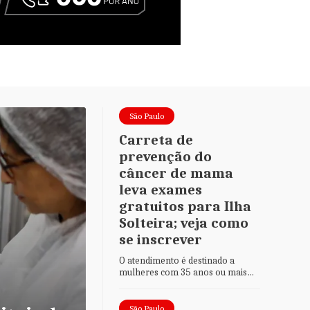
São Paulo
São Paulo
Carreta de
prevenção do
câncer de mama
leva exames
gratuitos para Ilha
Solteira; veja como
se inscrever
O atendimento é destinado a
mulheres com 35 anos ou mais
que não tenham realizado
Entenda como funciona
mamografia nos últimos 12 meses
São Paulo