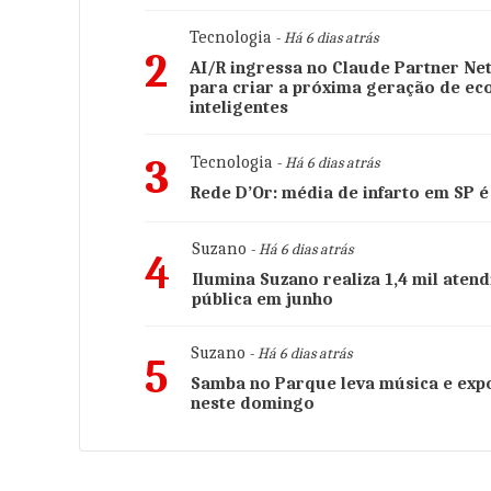
Tecnologia
- Há 6 dias atrás
2
AI/R ingressa no Claude Partner Ne
para criar a próxima geração de eco
inteligentes
3
Tecnologia
- Há 6 dias atrás
Rede D’Or: média de infarto em SP é
Suzano
- Há 6 dias atrás
4
Ilumina Suzano realiza 1,4 mil aten
pública em junho
Suzano
- Há 6 dias atrás
5
Samba no Parque leva música e expo
neste domingo