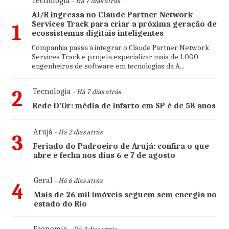
Tecnologia
- Há 7 dias atrás
AI/R ingressa no Claude Partner Network
Services Track para criar a próxima geração de
1
ecossistemas digitais inteligentes
Companhia passa a integrar o Claude Partner Network
Services Track e projeta especializar mais de 1.000
engenheiros de software em tecnologias da A...
2
Tecnologia
- Há 7 dias atrás
Rede D’Or: média de infarto em SP é de 58 anos
Arujá
- Há 2 dias atrás
3
Feriado do Padroeiro de Arujá: confira o que
abre e fecha nos dias 6 e 7 de agosto
Geral
- Há 6 dias atrás
4
Mais de 26 mil imóveis seguem sem energia no
estado do Rio