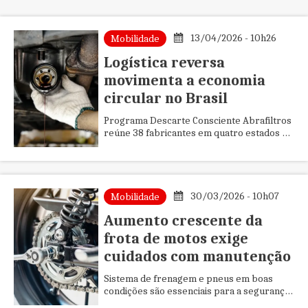
13/04/2026 - 10h26
Mobilidade
Logística reversa
movimenta a economia
circular no Brasil
Programa Descarte Consciente Abrafiltros
reúne 38 fabricantes em quatro estados e
alcança volume total superior a 50 milhões
de unidades de filtros...
30/03/2026 - 10h07
Mobilidade
Aumento crescente da
frota de motos exige
cuidados com manutenção
Sistema de frenagem e pneus em boas
condições são essenciais para a segurança
do piloto, mas os amortecedores também