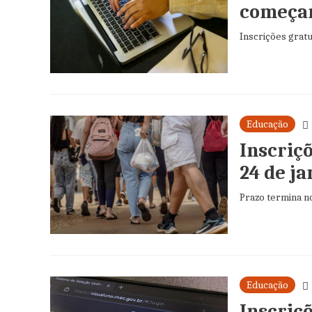
começam
Inscrições gratu
Educação
Inscriç
24 de ja
Prazo termina no
Educação
Inscriç