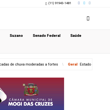
(11) 91943-1481
Suzano
Senado Federal
Saúde
deradas a fortes
Geral
Estado de São Paulo confirma caso de