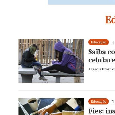
E
Educação
Saiba c
celular
Agência Brasil 
Educação
Fies: i