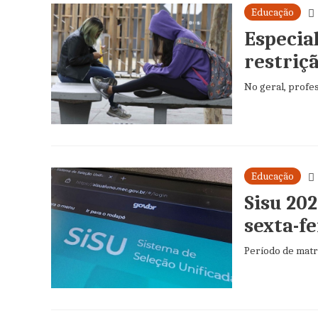
Educação
Especia
restriçã
No geral, profe
Educação
Sisu 20
sexta-fe
Período de matrí