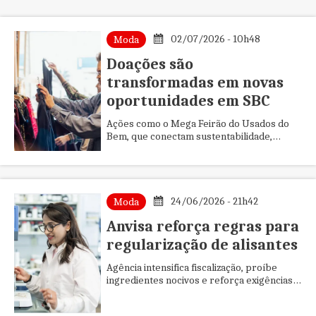
02/07/2026 - 10h48
Moda
Doações são
transformadas em novas
oportunidades em SBC
Ações como o Mega Feirão do Usados do
Bem, que conectam sustentabilidade,
solidariedade e transformação social
contribuem para a redução dos desafi...
24/06/2026 - 21h42
Moda
Anvisa reforça regras para
regularização de alisantes
Agência intensifica fiscalização, proíbe
ingredientes nocivos e reforça exigências
de registro para produtos alisantes no
mercado brasileiro