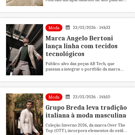
em edifício de grande altura, combinando
materiais nobres e soluções ...
23/02/2026 - 14h32
Moda
Marca Angelo Bertoni
lança linha com tecidos
tecnológicos
Público-alvo das peças AB Tech, que
passam a integrar o portfólio da marca
Angelo Bertoni, é constituído por homens
com uma rotina de ritmo intenso...
23/02/2026 - 14h10
Moda
Grupo Breda leva tradição
italiana à moda masculina
Coleção Inverno 2026, da marca Over The
Top (OTT), incorpora elementos do estilo