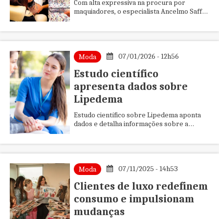
Com alta expressiva na procura por
maquiadores, o especialista Ancelmo Saffi
destaca a maquiagem como recurso que
ultrapassa a estética e incorpora...
07/01/2026 - 12h56
Moda
Estudo científico
apresenta dados sobre
Lipedema
Estudo científico sobre Lipedema aponta
dados e detalha informações sobre a
condição crônica do tecido adiposo que é
pouco reconhecida.
07/11/2025 - 14h53
Moda
Clientes de luxo redefinem
consumo e impulsionam
mudanças