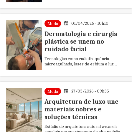
pacientes que buscam cirurgias de
contorno corporal no Brasil. Cirurgiões pl...
01/04/2026 - 10h10
Moda
Dermatologia e cirurgia
plástica se unem no
cuidado facial
Tecnologias como radiofrequência
microagulhada, laser de erbium e luz
intensa pulsada ampliam as possibilidades
no cuidado facial integrado. Estudo...
27/03/2026 - 09h35
Moda
Arquitetura de luxo une
materiais nobres e
soluções técnicas
Estúdio de arquitetura autoral we.arch
concluiu um apartamento de alto padrão