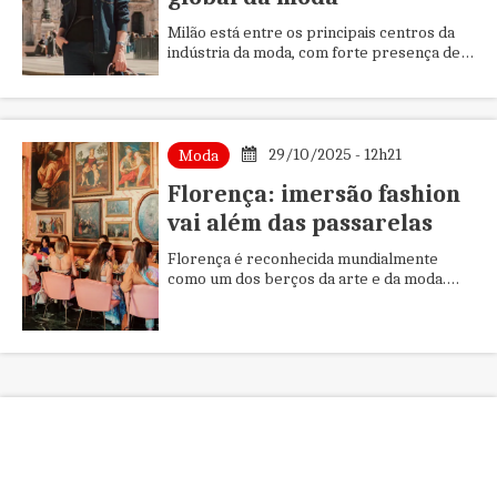
Milão está entre os principais centros da
indústria da moda, com forte presença de
marcas internacionais, formação acadêmica
e eventos voltados ao ...
29/10/2025 - 12h21
Moda
Florença: imersão fashion
vai além das passarelas
Florença é reconhecida mundialmente
como um dos berços da arte e da moda.
Mais do que destino turístico, a cidade
italiana se consolida como cenári...