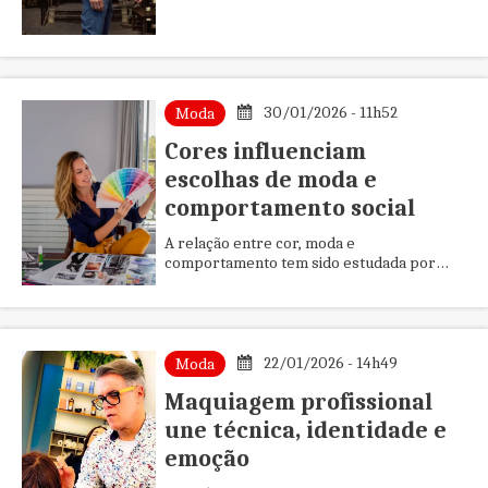
italiano e inclui peças como polos,
camisetas, calças e bermudas. ...
30/01/2026 - 11h52
Moda
Cores influenciam
escolhas de moda e
comportamento social
A relação entre cor, moda e
comportamento tem sido estudada por
diversas áreas, como psicologia, design e
marketing. A escolha de tons em peças de
...
22/01/2026 - 14h49
Moda
Maquiagem profissional
une técnica, identidade e
emoção