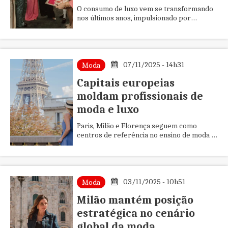
O consumo de luxo vem se transformando
nos últimos anos, impulsionado por
clientes que buscam autenticidade,
sustentabilidade e experiências person...
07/11/2025 - 14h31
Moda
Capitais europeias
moldam profissionais de
moda e luxo
Paris, Milão e Florença seguem como
centros de referência no ensino de moda e
mercado de luxo. Essas capitais europeias
oferecem um ambiente de apr...
03/11/2025 - 10h51
Moda
Milão mantém posição
estratégica no cenário
global da moda