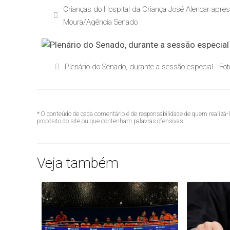
Crianças do Hospital da Criança José Alencar aprese
Moura/Agência Senado
Plenário do Senado, durante a sessão especial - F
* O conteúdo de cada comentário é de responsabilidade de quem realizá-
propósito do site ou que contenham palavras ofensivas.
Veja também