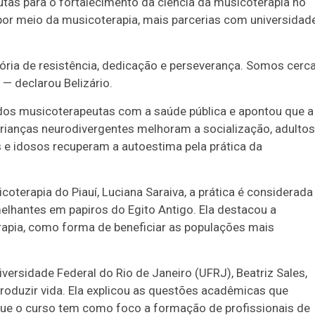
tas para o fortalecimento da ciência da musicoterapia no
por meio da musicoterapia, mais parcerias com universidad
tória de resistência, dedicação e perseverança. Somos cerc
o — declarou Belizário.
os musicoterapeutas com a saúde pública e apontou que a
 crianças neurodivergentes melhoram a socialização, adultos
e idosos recuperam a autoestima pela prática da
terapia do Piauí, Luciana Saraiva, a prática é considerada
melhantes em papiros do Egito Antigo. Ela destacou a
erapia, como forma de beneficiar as populações mais
ersidade Federal do Rio de Janeiro (UFRJ), Beatriz Sales,
 produzir vida. Ela explicou as questões acadêmicas que
ue o curso tem como foco a formação de profissionais de