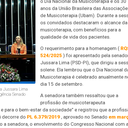
o Dia Nacional da Musicoterapia e os 30
anos da União Brasileira das Associaçõ
de Musicoterapia (Ubam). Durante a ses
os convidados destacaram o alcance da
musicoterapia, com benefícios para a
qualidade de vida dos pacientes.
O requerimento para a homenagem (
RQ
524/2025
) foi apresentado pela senado
Jussara Lima (PSD-PI), que dirigiu a ses
solene. Ela lembrou que o Dia Nacional d
Musicoterapia é celebrado anualmente n
dia 15 de setembro.
ra Jussara Lima
Agência Senado
A senadora também ressaltou que a
profissão de musicoterapeuta
 para o bem-estar da sociedade” e registrou que a profis
ei decorre do
PL 6.379/2019
, aprovado no Senado
em mar
do a senadora, o envolvimento do Congresso Nacional com 