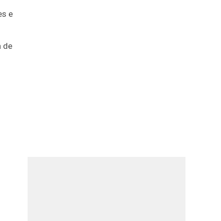
es e
a de