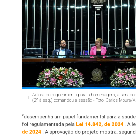
Autora do requerimento para a homenagem, a senado
(2ª à esq.) comandou a sessão - Foto: Carlos Moura/
“desempenha um papel fundamental para a saúde e
foi regulamentada pela
Lei 14.842, de 2024
. A l
de 2024
. A aprovação do projeto mostra, segun