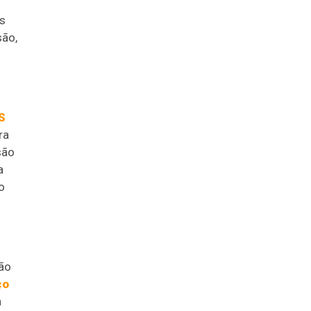
es
são,
S
ra
são
a
o
são
ço
a