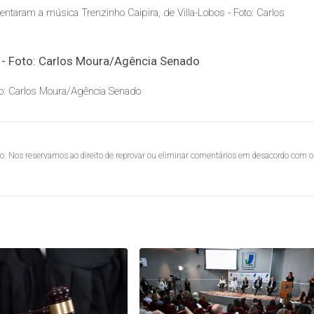
ntaram a música Trenzinho Caipira, de Villa-Lobos - Foto: Carlos
oto: Carlos Moura/Agência Senado
lo. Nos reservamos ao direito de reprovar ou eliminar comentários em desacordo com o