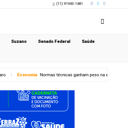
(11) 91943-1481
Suzano
Senado Federal
Saúde
Normas técnicas ganham peso na escolha de tubos de aço
T