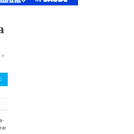
a
 e
a-
rar