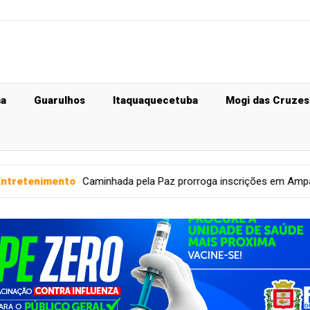
ma
Guarulhos
Itaquaquecetuba
Mogi das Cruzes
minhada pela Paz prorroga inscrições em Amparo
Economia