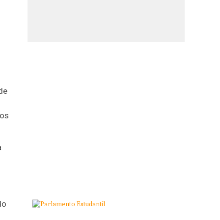
de
dos
a
do