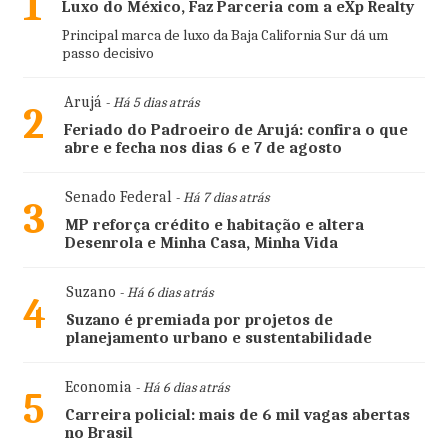
1
Luxo do México, Faz Parceria com a eXp Realty
Principal marca de luxo da Baja California Sur dá um
passo decisivo
Arujá
- Há 5 dias atrás
2
Feriado do Padroeiro de Arujá: confira o que
abre e fecha nos dias 6 e 7 de agosto
Senado Federal
- Há 7 dias atrás
3
MP reforça crédito e habitação e altera
Desenrola e Minha Casa, Minha Vida
Suzano
- Há 6 dias atrás
4
Suzano é premiada por projetos de
planejamento urbano e sustentabilidade
Economia
- Há 6 dias atrás
5
Carreira policial: mais de 6 mil vagas abertas
no Brasil