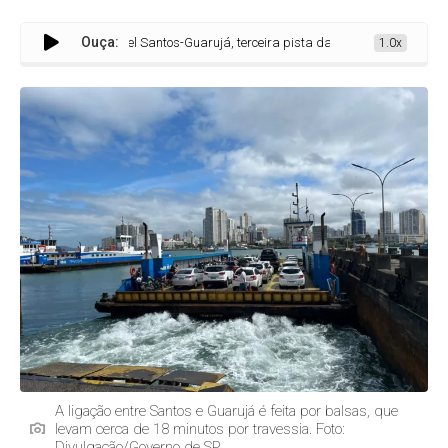
Ouça:
Túnel Santos-Guarujá, terceira pista da Imigrantes e Lote Litora
1.0x
A ligação entre Santos e Guarujá é feita por balsas, que
levam cerca de 18 minutos por travessia. Foto:
Divulgação/Governo de SP