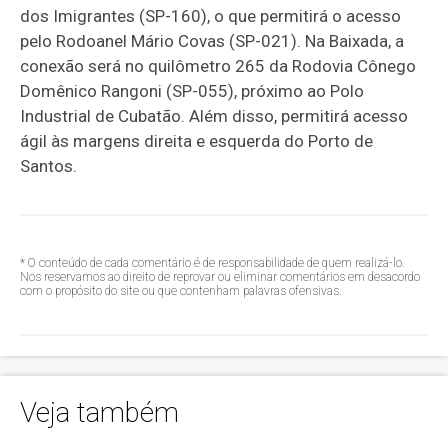
dos Imigrantes (SP-160), o que permitirá o acesso
pelo Rodoanel Mário Covas (SP-021). Na Baixada, a
conexão será no quilômetro 265 da Rodovia Cônego
Domênico Rangoni (SP-055), próximo ao Polo
Industrial de Cubatão. Além disso, permitirá acesso
ágil às margens direita e esquerda do Porto de
Santos.
* O conteúdo de cada comentário é de responsabilidade de quem realizá-lo.
Nos reservamos ao direito de reprovar ou eliminar comentários em desacordo
com o propósito do site ou que contenham palavras ofensivas.
Veja também