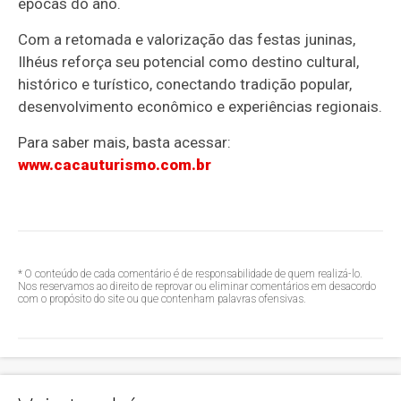
épocas do ano.
Com a retomada e valorização das festas juninas,
Ilhéus reforça seu potencial como destino cultural,
histórico e turístico, conectando tradição popular,
desenvolvimento econômico e experiências regionais.
Para saber mais, basta acessar:
www.cacauturismo.com.br
* O conteúdo de cada comentário é de responsabilidade de quem realizá-lo.
Nos reservamos ao direito de reprovar ou eliminar comentários em desacordo
com o propósito do site ou que contenham palavras ofensivas.