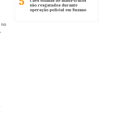
5
Cães vítimas de maus-tratos
são resgatados durante
operação policial em Suzano
) no
,
o
.