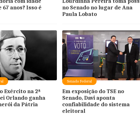
doria com idade
Lourdinha Pereira toma poss
 67 anos? Isso é
no Senado no lugar de Ana
Paula Lobato
al
Senado Federal
o Exército na 2ª
Em exposição do TSE no
rei Orlando ganha
Senado, Davi aponta
herói da Pátria
confiabilidade do sistema
eleitoral