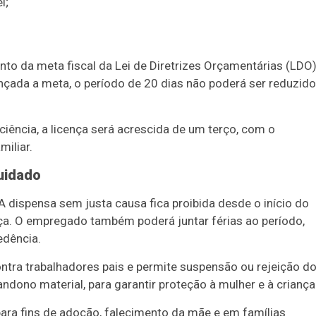
i;
to da meta fiscal da Lei de Diretrizes Orçamentárias (LDO
nçada a meta, o período de 20 dias não poderá ser reduzido
iência, a licença será acrescida de um terço, com o
iliar.
uidado
 A dispensa sem justa causa fica proibida desde o início do
a. O empregado também poderá juntar férias ao período,
dência.
ontra trabalhadores pais e permite suspensão ou rejeição d
dono material, para garantir proteção à mulher e à criança
para fins de adoção, falecimento da mãe e em famílias