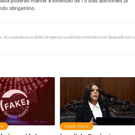
dã poderão manter a extensão de 15 dias adicionais já
odo obrigatório.
lo. Nos reservamos ao direito de reprovar ou eliminar comentários em desacordo com o
al
Senado Federal