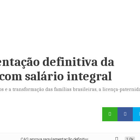
ntação definitiva da
com salário integral
s e a transformação das famílias brasileiras, a licença-paternid
CAS aprova regulamentação definitiva da licença-paternidade com salári
1.0x