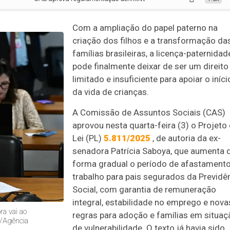
Com a ampliação do papel paterno na
criação dos filhos e a transformação da
famílias brasileiras, a licença-paternidad
pode finalmente deixar de ser um direito
limitado e insuficiente para apoiar o iníci
da vida de crianças.
A Comissão de Assuntos Sociais (CAS)
aprovou nesta quarta-feira (3) o Projeto
Lei
(PL)
5.811/2025
, de autoria da ex-
senadora Patrícia Saboya, que aumenta 
forma gradual o período de afastament
trabalho para pais segurados da Previdê
Social, com garantia de remuneração
integral, estabilidade no emprego e nova
ra vai ao
regras para adoção e famílias em situaç
a/Agência
de vulnerabilidade.
O texto já havia sido