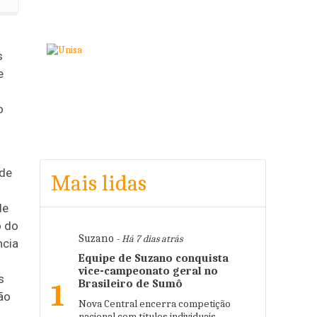
s
e
o
 de
Mais lidas
de
o do
Suzano
- Há 7 dias atrás
ncia
Equipe de Suzano conquista
vice-campeonato geral no
s
Brasileiro de Sumô
1
ão
Nova Central encerra competição
nacional com títulos individuais,