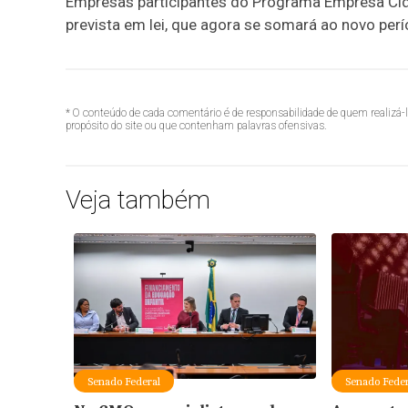
Empresas participantes do Programa Empresa Cida
prevista em lei, que agora se somará ao novo perí
* O conteúdo de cada comentário é de responsabilidade de quem realizá-
propósito do site ou que contenham palavras ofensivas.
Veja também
Senado Federal
Senado Feder