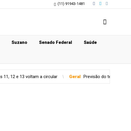
(11) 91943-1481
Suzano
Senado Federal
Saúde
tam a circular
Geral
Previsão do tempo para quinta-feira (06