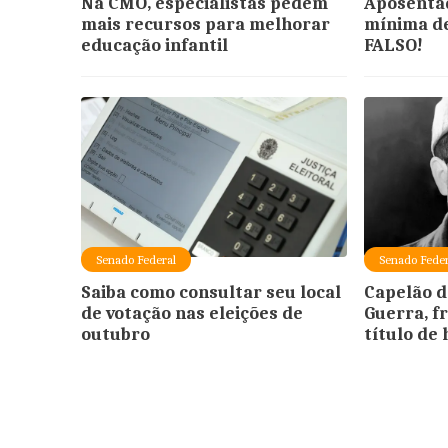
Na CMO, especialistas pedem
Aposenta
mais recursos para melhorar
mínima de
educação infantil
FALSO!
Senado Federal
Senado Feder
Saiba como consultar seu local
Capelão d
de votação nas eleições de
Guerra, f
outubro
título de 