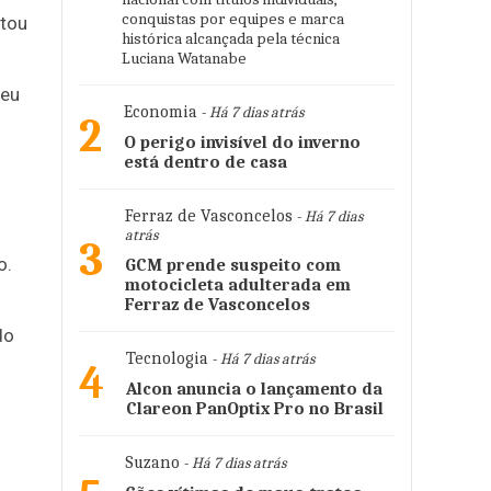
conquistas por equipes e marca
ltou
histórica alcançada pela técnica
Luciana Watanabe
ceu
Economia
- Há 7 dias atrás
2
O perigo invisível do inverno
está dentro de casa
Ferraz de Vasconcelos
- Há 7 dias
atrás
3
o.
GCM prende suspeito com
motocicleta adulterada em
Ferraz de Vasconcelos
do
Tecnologia
- Há 7 dias atrás
4
Alcon anuncia o lançamento da
Clareon PanOptix Pro no Brasil
Suzano
- Há 7 dias atrás