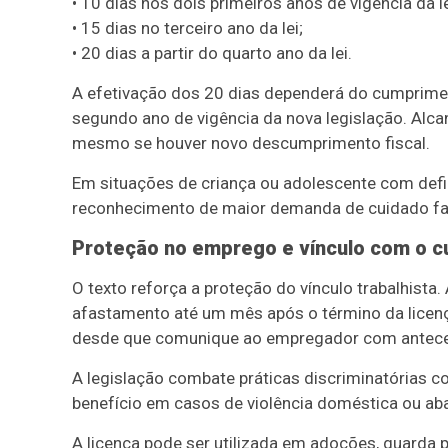
• 10 dias nos dois primeiros anos de vigência da le
• 15 dias no terceiro ano da lei;
• 20 dias a partir do quarto ano da lei.
A efetivação dos 20 dias dependerá do cumprimen
segundo ano de vigência da nova legislação. Alca
mesmo se houver novo descumprimento fiscal.
Em situações de criança ou adolescente com defic
reconhecimento de maior demanda de cuidado fam
Proteção no emprego e vínculo com o c
O texto reforça a proteção do vínculo trabalhista.
afastamento até um mês após o término da licenç
desde que comunique ao empregador com antece
A legislação combate práticas discriminatórias c
benefício em casos de violência doméstica ou aban
A licença pode ser utilizada em adoções, guarda 