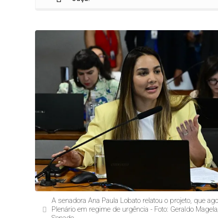
A senadora Ana Paula Lobato relatou o projeto, que ago
Plenário em regime de urgência - Foto: Geraldo Magel
Senado