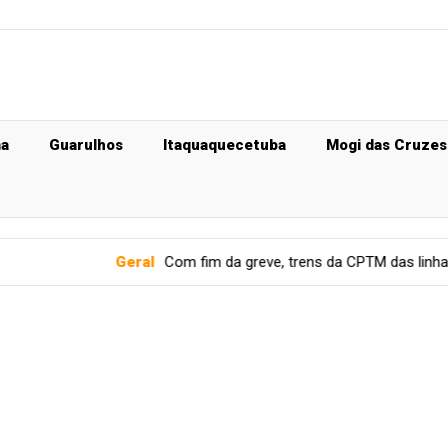
ma
Guarulhos
Itaquaquecetuba
Mogi das Cruzes
Geral
Com fim da greve, trens da CPTM das linhas 11, 12 e 13 vol