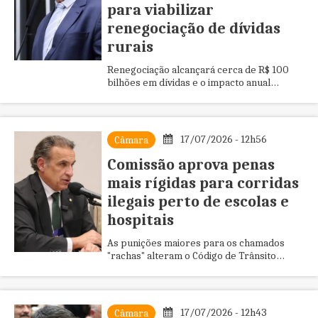
para viabilizar
renegociação de dívidas
rurais
Renegociação alcançará cerca de R$ 100
bilhões em dívidas e o impacto anual
deverá ser inferior a R$ 4 bilhões nas
contas públicas; ouça a entrevista
17/07/2026 - 12h56
Câmara
Comissão aprova penas
mais rígidas para corridas
ilegais perto de escolas e
hospitais
As punições maiores para os chamados
"rachas" alteram o Código de Trânsito
Brasileiro; proposta segue em análise na
Câmara
17/07/2026 - 12h43
Câmara