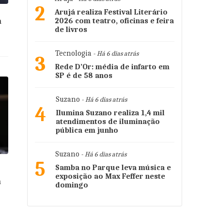
2
Arujá realiza Festival Literário
a
2026 com teatro, oficinas e feira
de livros
Tecnologia
- Há 6 dias atrás
3
Rede D’Or: média de infarto em
SP é de 58 anos
Suzano
- Há 6 dias atrás
4
Ilumina Suzano realiza 1,4 mil
atendimentos de iluminação
pública em junho
Suzano
- Há 6 dias atrás
5
Samba no Parque leva música e
exposição ao Max Feffer neste
a
domingo