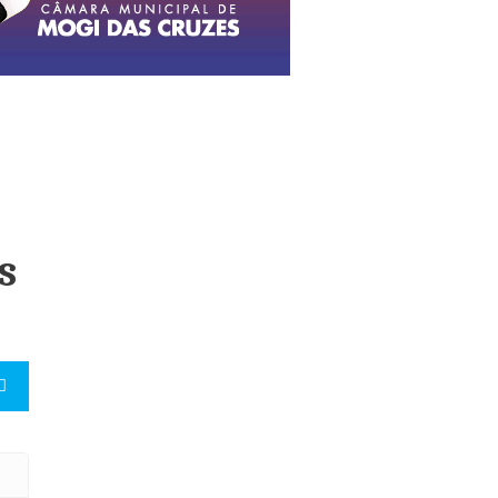
s
s de motoristas