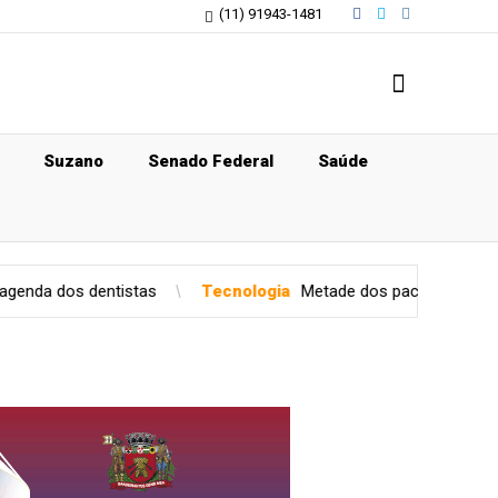
(11) 91943-1481
Suzano
Senado Federal
Saúde
istas
Tecnologia
Metade dos pacientes busca atendimento f