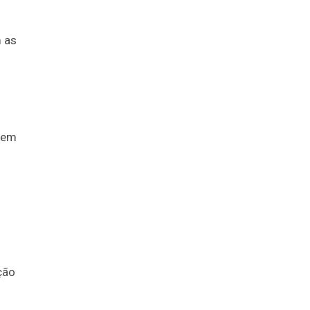
m as
o em
ção