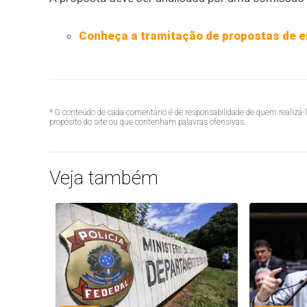
Conheça a tramitação de propostas de 
* O conteúdo de cada comentário é de responsabilidade de quem realizá-
propósito do site ou que contenham palavras ofensivas.
Veja também