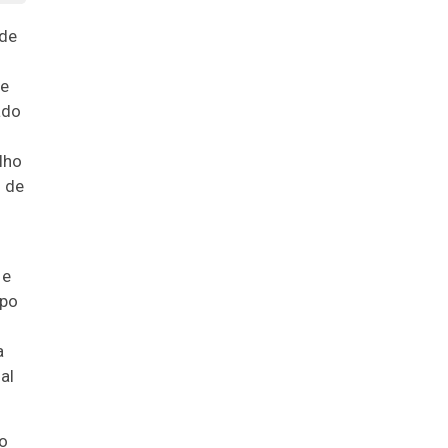
 de
de
ado
lho
o de
 e
mpo
a
al
so