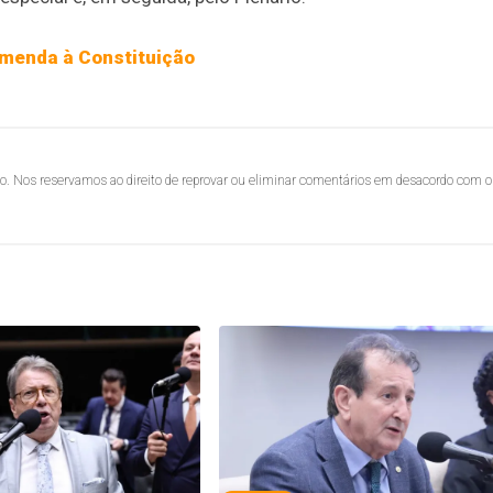
emenda à Constituição
lo. Nos reservamos ao direito de reprovar ou eliminar comentários em desacordo com o