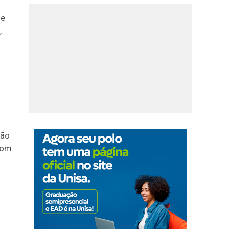
de
,
hão
com