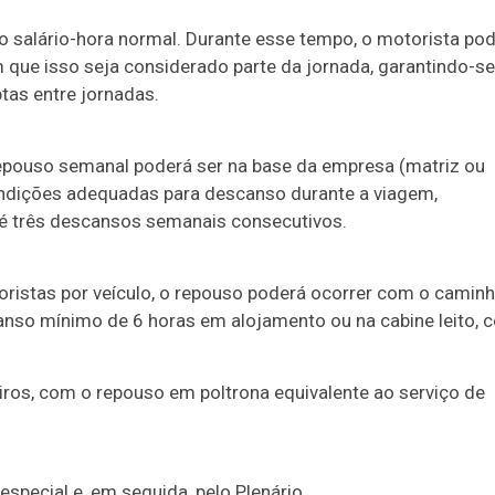
o salário-hora normal. Durante esse tempo, o motorista po
que isso seja considerado parte da jornada, garantindo-se
tas entre jornadas.
repouso semanal poderá ser na base da empresa (matriz ou
 condições adequadas para descanso durante a viagem,
té três descansos semanais consecutivos.
oristas por veículo, o repouso poderá ocorrer com o camin
so mínimo de 6 horas em alojamento ou na cabine leito, 
iros, com o repouso em poltrona equivalente ao serviço de
especial
e, em seguida, pelo Plenário.