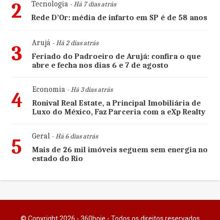
2
Tecnologia
- Há 7 dias atrás
Rede D’Or: média de infarto em SP é de 58 anos
Arujá
- Há 2 dias atrás
3
Feriado do Padroeiro de Arujá: confira o que
abre e fecha nos dias 6 e 7 de agosto
Economia
- Há 3 dias atrás
4
Ronival Real Estate, a Principal Imobiliária de
Luxo do México, Faz Parceria com a eXp Realty
Geral
- Há 6 dias atrás
5
Mais de 26 mil imóveis seguem sem energia no
estado do Rio
© Copyright 2026 - 360hoje - Todos os direitos reservados