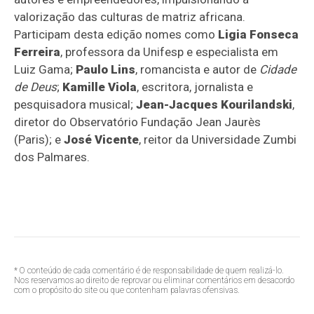
valorização das culturas de matriz africana.
Participam desta edição nomes como
Ligia Fonseca
Ferreira
, professora da Unifesp e especialista em
Luiz Gama;
Paulo Lins
, romancista e autor de
Cidade
de Deus
;
Kamille Viola
, escritora, jornalista e
pesquisadora musical;
Jean-Jacques Kourilandski
,
diretor do Observatório Fundação Jean Jaurès
(Paris); e
José Vicente
, reitor da Universidade Zumbi
dos Palmares.
* O conteúdo de cada comentário é de responsabilidade de quem realizá-lo.
Nos reservamos ao direito de reprovar ou eliminar comentários em desacordo
com o propósito do site ou que contenham palavras ofensivas.