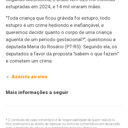
estupradas em 2024, e 14 mil viraram mães.
"Toda criança que ficou grávida foi estupro, todo
estupro é um
crime hediondo
e inafiançável, e
queremos decidir quanto o corpo de uma criança
aguenta de um período gestacional?", questionou a
deputada Maria do Rosário (PT-RS). Segundo ela, os
deputados a favor da proposta "sabem o que fazem"
e cometem um crime.
Assista ao vivo
Mais informações a seguir
* O conteúdo de cada comentário é de responsabilidade de quem realizá-lo.
Nos reservamos ao direito de reprovar ou eliminar comentários em desacordo
com o propósito do site ou que contenham palavras ofensivas.