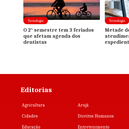
Tecnologia
Tecnologia
O 2° semestre tem 3 feriados
Metade do
que afetam agenda dos
atendimen
dentistas
expedien
Editorias
Agricultura
Arujá
Cidades
Direitos Humanos
Educação
Entretenimento