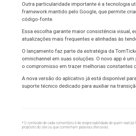
Outra particularidade importante é a tecnologia ut
framework mantido pelo Google, que permite criar 
código-fonte.
Essa escolha garante maior consistência visual, 
atualizações mais frequentes e alinhadas às tend
O lançamento faz parte da estratégia da TomTick
omnichannel em suas soluções. O novo app é um pi
o compromisso em trazer melhorias constantes q
A nova versão do aplicativo já está disponível pa
suporte técnico dedicado para auxiliar na transiçã
* O conteúdo de cada comentário é de responsabilidade de quem realizá-
propósito do site ou que contenham palavras ofensivas.