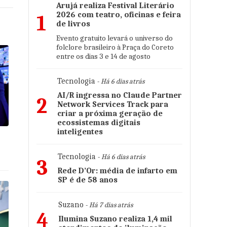
Arujá realiza Festival Literário
2026 com teatro, oficinas e feira
1
de livros
Evento gratuito levará o universo do
folclore brasileiro à Praça do Coreto
entre os dias 3 e 14 de agosto
Tecnologia
- Há 6 dias atrás
AI/R ingressa no Claude Partner
2
Network Services Track para
criar a próxima geração de
ecossistemas digitais
inteligentes
s
Tecnologia
- Há 6 dias atrás
3
Rede D’Or: média de infarto em
SP é de 58 anos
Suzano
- Há 7 dias atrás
4
Ilumina Suzano realiza 1,4 mil