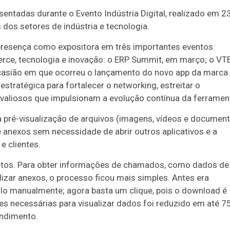
entadas durante o Evento Indústria Digital, realizado em 2
 dos setores de indústria e tecnologia.
resença como expositora em três importantes eventos
merce, tecnologia e inovação: o ERP Summit, em março; o VT
, ocasião em que ocorreu o lançamento do novo app da marca.
tratégica para fortalecer o networking, estreitar o
 valiosos que impulsionam a evolução contínua da ferramen
 a pré-visualização de arquivos (imagens, vídeos e documen
 anexos sem necessidade de abrir outros aplicativos e a
e clientes.
etos. Para obter informações de chamados, como dados de
lizar anexos, o processo ficou mais simples. Antes era
i-lo manualmente; agora basta um clique, pois o download é
es necessárias para visualizar dados foi reduzido em até 7
endimento.