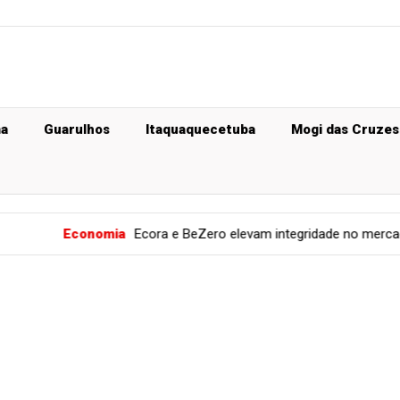
ma
Guarulhos
Itaquaquecetuba
Mogi das Cruzes
omia
Ecora e BeZero elevam integridade no mercado de carbono