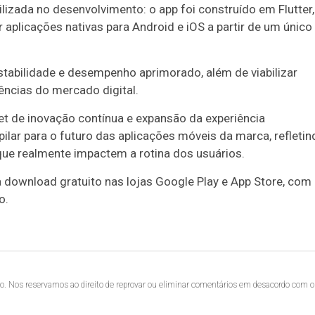
ilizada no desenvolvimento: o app foi construído em Flutter,
aplicações nativas para Android e iOS a partir de um único
estabilidade e desempenho aprimorado, além de viabilizar
ências do mercado digital.
et de inovação contínua e expansão da experiência
lar para o futuro das aplicações móveis da marca, refletin
ue realmente impactem a rotina dos usuários.
ra download gratuito nas lojas Google Play e App Store, com
o.
lo. Nos reservamos ao direito de reprovar ou eliminar comentários em desacordo com o