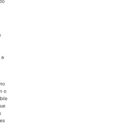
 do
e
 a
vio
m o
bile
que
s
ues