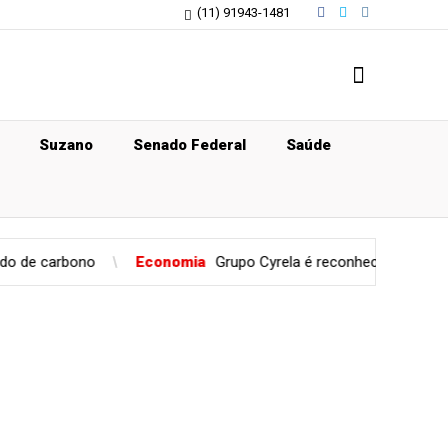
(11) 91943-1481
Suzano
Senado Federal
Saúde
Economia
Grupo Cyrela é reconhecido como Empresa Pró-Ét