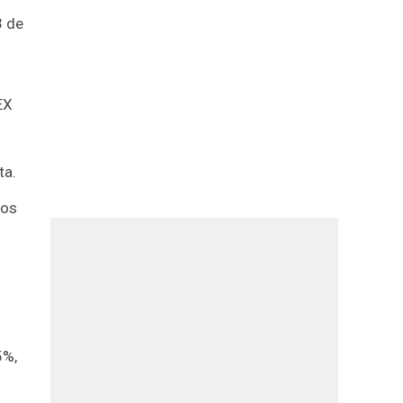
3 de
EX
ta.
tos
5%,