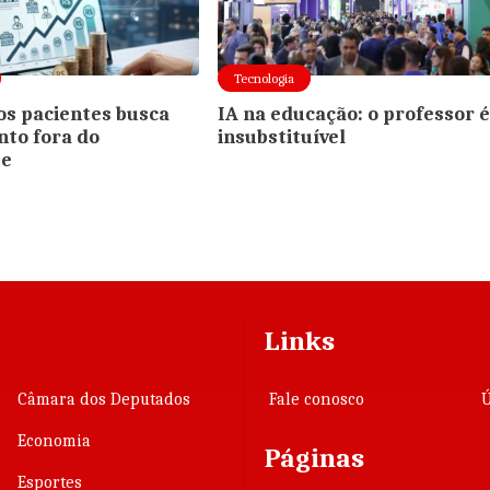
Tecnologia
s pacientes busca
IA na educação: o professor 
to fora do
insubstituível
te
Links
Câmara dos Deputados
Fale conosco
Ú
Economia
Páginas
Esportes