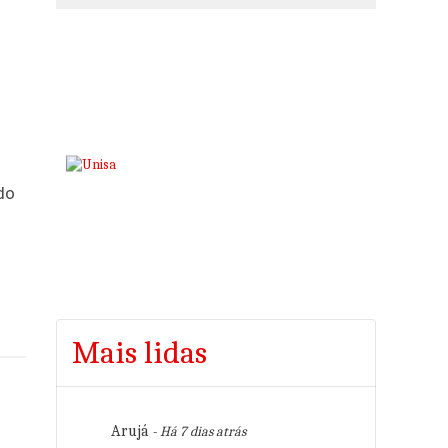
do
Mais lidas
Arujá
- Há 7 dias atrás