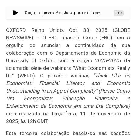
Ouça:
Engajamento é a Chave para a Educação Financeira, pois 66% dos
1.0x
OXFORD, Reino Unido, Oct. 30, 2025 (GLOBE
NEWSWIRE) -- O EBC Financial Group (EBC) tem o
orgulho de anunciar a continuidade da sua
colaboração com o Departamento de Economia da
University of Oxford com a edição 2025-2025 da
aclamada série de webinars "What Economists Really
Do" (WERD). O próximo webinar,
"Think Like an
Economist: Financial Literacy and Economic
Understanding in an Age of Complexity” (Pense Como
Um Economista: Educação Financeira e
Entendimento da Economia em uma Era Complexa)
será realizada na terça-feira, 11 de novembro de
2025, às 12h GMT.
Esta terceira colaboração baseia-se nas sessões