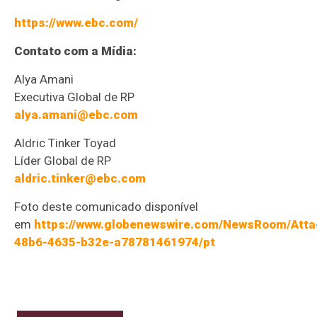
https://www.ebc.com/
Contato com a Mídia:
Alya Amani
Executiva Global de RP
alya.amani@ebc.com
Aldric Tinker Toyad
Líder Global de RP
aldric.tinker@ebc.com
Foto deste comunicado disponível
em
https://www.globenewswire.com/NewsRoom/Att
48b6-4635-b32e-a78781461974/pt