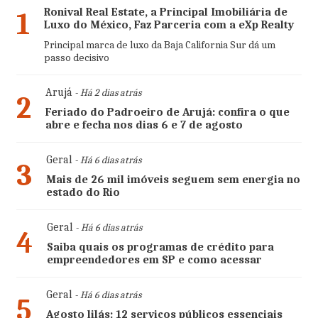
Ronival Real Estate, a Principal Imobiliária de
1
Luxo do México, Faz Parceria com a eXp Realty
Principal marca de luxo da Baja California Sur dá um
passo decisivo
Arujá
- Há 2 dias atrás
2
Feriado do Padroeiro de Arujá: confira o que
abre e fecha nos dias 6 e 7 de agosto
Geral
- Há 6 dias atrás
3
Mais de 26 mil imóveis seguem sem energia no
estado do Rio
Geral
- Há 6 dias atrás
4
Saiba quais os programas de crédito para
empreendedores em SP e como acessar
Geral
- Há 6 dias atrás
5
Agosto lilás: 12 serviços públicos essenciais