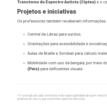
Transtorno do Espectro Autista (Ciptea)
e o ca
Projetos e iniciativas
Os professores também receberam informações sob
Central de Libras para surdos;
Orientações para acessibilidade e socializa
Aulas de Braille e Soroban para cálculo mat
Mobilidade com uso da bengala, por meio d
(Peis)
para deficientes visuais.
* O conteúdo de cada comentário é de responsabilidade de quem realizá-
propósito do site ou que contenham palavras ofensivas.