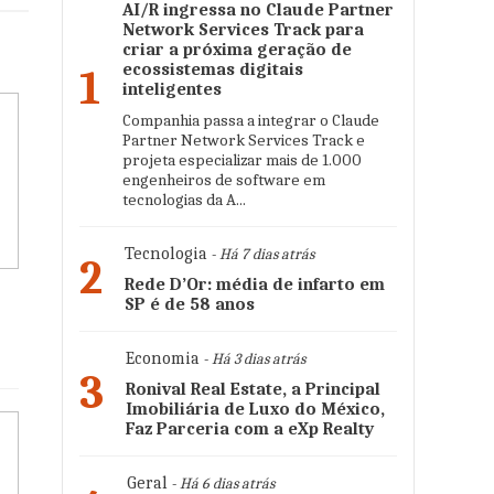
AI/R ingressa no Claude Partner
Network Services Track para
criar a próxima geração de
ecossistemas digitais
1
inteligentes
Companhia passa a integrar o Claude
Partner Network Services Track e
projeta especializar mais de 1.000
engenheiros de software em
tecnologias da A...
Tecnologia
- Há 7 dias atrás
2
Rede D’Or: média de infarto em
SP é de 58 anos
Economia
- Há 3 dias atrás
3
Ronival Real Estate, a Principal
Imobiliária de Luxo do México,
Faz Parceria com a eXp Realty
Geral
- Há 6 dias atrás