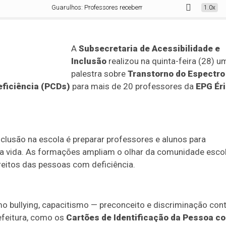
Guarulhos: Professores recebem palestra sobre TEA e acolhimen
1.0x
A
Subsecretaria de Acessibilidade e
Inclusão
realizou na quinta-feira (28) u
palestra sobre
Transtorno do Espectro
ficiência (PCDs)
para mais de 20 professores da
EPG Ér
 inclusão na escola é preparar professores e alunos para
da vida. As formações ampliam o olhar da comunidade esco
reitos das pessoas com deficiência.
o bullying, capacitismo — preconceito e discriminação con
efeitura, como os
Cartões de Identificação da Pessoa c