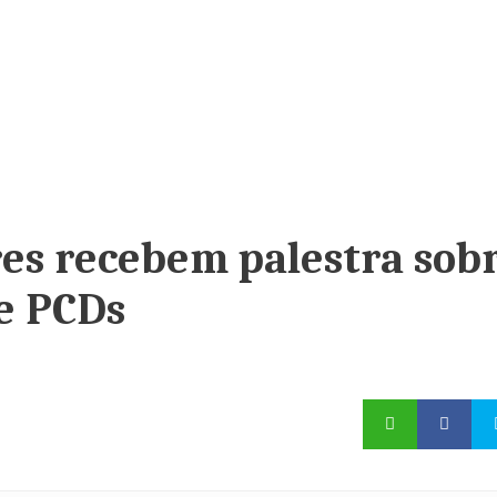
res recebem palestra sob
e PCDs