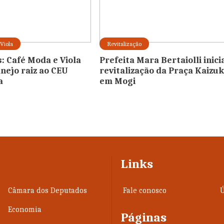
Viola
Revitalização
: Café Moda e Viola
Prefeita Mara Bertaiolli inici
anejo raiz ao CEU
revitalização da Praça Kaizu
a
em Mogi
Links
Câmara dos Deputados
Fale conosco
Ú
Economia
Páginas