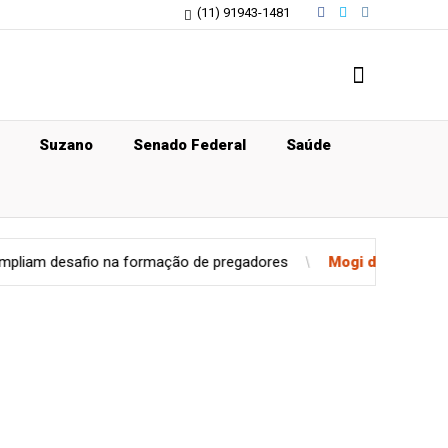
(11) 91943-1481
Suzano
Senado Federal
Saúde
esafio na formação de pregadores
Mogi das Cruzes
Eleição