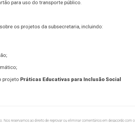
rtão para uso do transporte público.
re os projetos da subsecretaria, incluindo:
ção;
emático;
o projeto
Práticas Educativas para Inclusão Social
lo. Nos reservamos ao direito de reprovar ou eliminar comentários em desacordo com o