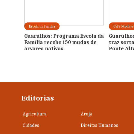
Escola da família
Café Moda e 
Guarulhos: Programa Escola da
Guarulhos
Família recebe 150 mudas de
traz sert
árvores nativas
Ponte Alt
Editorias
Agricultura
Arujá
Cidades
Direitos Humanos