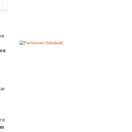
to de PCDs
ma
ico
lar
tra
om