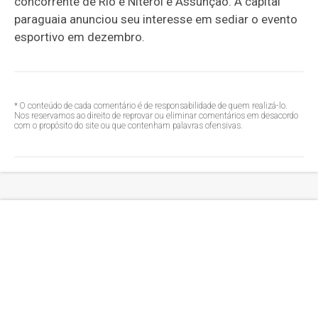
concorrente de Rio e Niterói é Assunção. A capital
paraguaia anunciou seu interesse em sediar o evento
esportivo em dezembro.
* O conteúdo de cada comentário é de responsabilidade de quem realizá-lo.
Nos reservamos ao direito de reprovar ou eliminar comentários em desacordo
com o propósito do site ou que contenham palavras ofensivas.