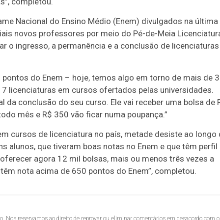
s”, completou.
ame Nacional do Ensino Médio (Enem) divulgados na última
ciais novos professores por meio do Pé-de-Meia Licenciatur
ar o ingresso, a permanência e a conclusão de licenciaturas
0 pontos do Enem – hoje, temos algo em torno de mais de 
 17 licenciaturas em cursos ofertados pelas universidades.
nal da conclusão do seu curso. Ele vai receber uma bolsa de 
todo mês e R$ 350 vão ficar numa poupança.”
m cursos de licenciatura no país, metade desiste ao longo
s alunos, que tiveram boas notas no Enem e que têm perfil
ferecer agora 12 mil bolsas, mais ou menos três vezes a
 têm nota acima de 650 pontos do Enem”, completou.
lo. Nos reservamos ao direito de reprovar ou eliminar comentários em desacordo com o