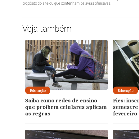
propósito do site ou que contenham palavras ofensivas.
Veja também
Educação
Educação
Saiba como redes de ensino
Fies: insc
que proíbem celulares aplicam
semestre
as regras
fevereiro