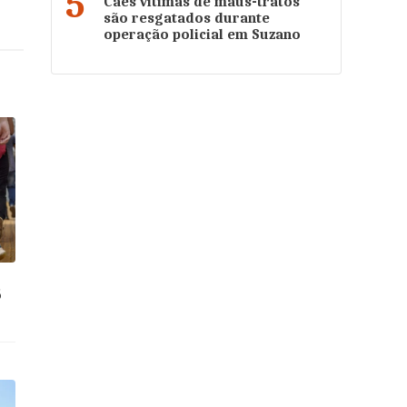
5
Cães vítimas de maus-tratos
são resgatados durante
operação policial em Suzano
5