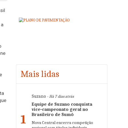
sil
 a
o
úne
Mais lidas
e
ta
Suzano
- Há 7 dias atrás
que
Equipe de Suzano conquista
vice-campeonato geral no
Brasileiro de Sumô
1
Nova Central encerra competição
nacional com títulos individuais,