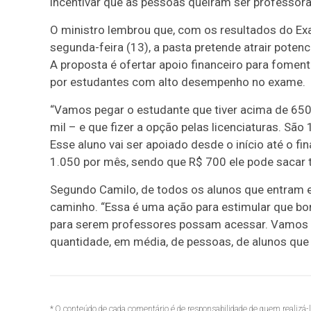
incentivar que as pessoas queiram ser professora
O ministro lembrou que, com os resultados do Ex
segunda-feira (13), a pasta pretende atrair poten
A proposta é ofertar apoio financeiro para foment
por estudantes com alto desempenho no exame.
“Vamos pegar o estudante que tiver acima de 65
mil – e que fizer a opção pelas licenciaturas. São
Esse aluno vai ser apoiado desde o início até o fi
1.050 por mês, sendo que R$ 700 ele pode sacar 
Segundo Camilo, de todos os alunos que entram e
caminho. “Essa é uma ação para estimular que bon
para serem professores possam acessar. Vamos o
quantidade, em média, de pessoas, de alunos que
* O conteúdo de cada comentário é de responsabilidade de quem realizá-