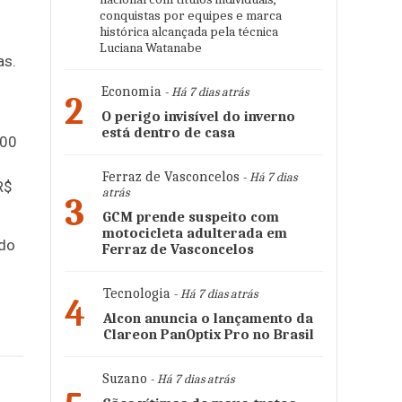
conquistas por equipes e marca
histórica alcançada pela técnica
Luciana Watanabe
as.
Economia
- Há 7 dias atrás
2
O perigo invisível do inverno
está dentro de casa
300
Ferraz de Vasconcelos
- Há 7 dias
R$
atrás
3
GCM prende suspeito com
motocicleta adulterada em
 do
Ferraz de Vasconcelos
Tecnologia
- Há 7 dias atrás
4
Alcon anuncia o lançamento da
Clareon PanOptix Pro no Brasil
Suzano
- Há 7 dias atrás