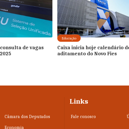
Educação
consulta de vagas
Caixa inicia hoje calendário d
 2025
aditamento do Novo Fies
Links
Câmara dos Deputados
Fale conosco
Ú
Economia