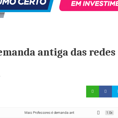
emanda antiga das redes
a
Mais Professores é demanda antiga das redes e da categoria
1.0x