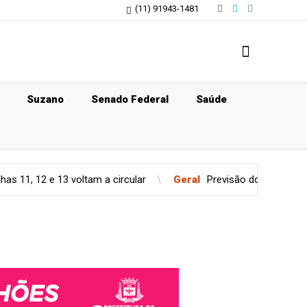
(11) 91943-1481
Suzano
Senado Federal
Saúde
 voltam a circular
Geral
Previsão do tempo para quinta-feira