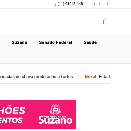
(11) 91943-1481
Suzano
Senado Federal
Saúde
a moderadas a fortes
Geral
Estado de São Paulo confirma cas