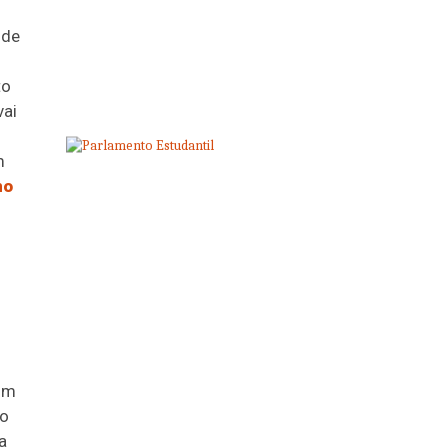
 de
to
vai
m
no
 um
ão
a