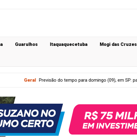
ma
Guarulhos
Itaquaquecetuba
Mogi das Cruzes
l
Previsão do tempo para domingo (09), em SP: pancadas de chuv