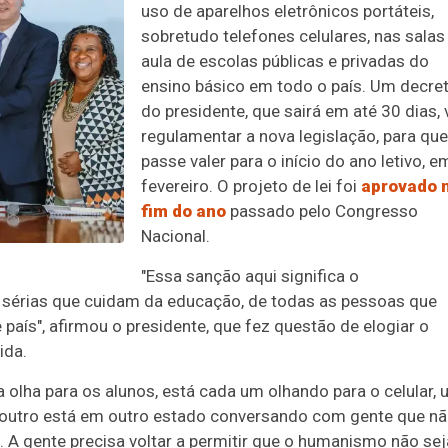
uso de aparelhos eletrônicos portáteis,
sobretudo telefones celulares, nas salas
aula de escolas públicas e privadas do
ensino básico em todo o país. Um decre
do presidente, que sairá em até 30 dias, 
regulamentar a nova legislação, para que
passe valer para o início do ano letivo, e
fevereiro. O projeto de lei foi
aprovado 
fim do ano
passado pelo Congresso
Nacional.
"Essa sanção aqui significa o
 sérias que cuidam da educação, de todas as pessoas que
aís", afirmou o presidente, que fez questão de elogiar o
ida.
 olha para os alunos, está cada um olhando para o celular,
ão, outro está em outro estado conversando com gente que n
. A gente precisa voltar a permitir que o humanismo não sej