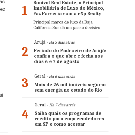
xas
Ronival Real Estate, a Principal
1
Imobiliária de Luxo do México,
vez
Faz Parceria com a eXp Realty
Principal marca de luxo da Baja
California Sur dá um passo decisivo
Arujá
- Há 3 dias atrás
2
Feriado do Padroeiro de Arujá:
confira o que abre e fecha nos
dias 6 e 7 de agosto
Geral
- Há 6 dias atrás
3
Mais de 26 mil imóveis seguem
sem energia no estado do Rio
ai
Geral
- Há 7 dias atrás
4
Saiba quais os programas de
crédito para empreendedores
em SP e como acessar