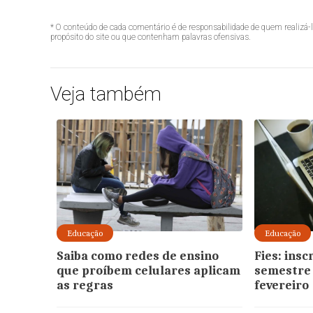
* O conteúdo de cada comentário é de responsabilidade de quem realizá-
propósito do site ou que contenham palavras ofensivas.
Veja também
Educação
Educação
Saiba como redes de ensino
Fies: insc
que proíbem celulares aplicam
semestre
as regras
fevereiro