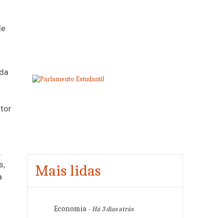
de
oda
utor
,
s,
Mais lidas
a
Economia
- Há 3 dias atrás