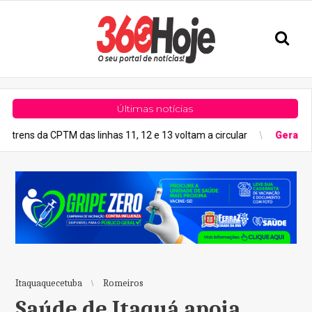
Últimas notícias
 CPTM das linhas 11, 12 e 13 voltam a circular
Geral
Previsão do
Itaquaquecetuba
Romeiros
Saúde de Itaquá apoia