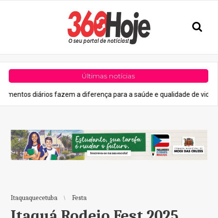
Últimas notícias
s fazem a diferença para a saúde e qualidade de vida
Geral
V
Itaquaquecetuba
Festa
Itaquá Rodeio Fest 2025