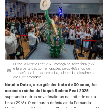
O Itaquá Rodeio Fest 2025 começa na sexta-feira (5/9)
e fará parte das comemorações pelos 465 anos de
fundação de Itaquaquecetuba, celebrados oficialmente
em 8 de setembro.
Natália Dutra, cirurgiã-dentista de 30 anos, foi
coroada rainha do Itaquá Rodeio Fest 2025
,
superando outras nove finalistas na noite de sexta-
feira (29/8). O concurso definiu ainda Fernanda