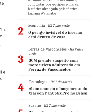
te
conquistas por equipes e marca
histórica alcançada pela técnica
Luciana Watanabe
Economia
- Há 7 dias atrás
2
1h,
O perigo invisível do inverno
e.
está dentro de casa
s
Ferraz de Vasconcelos
- Há 7 dias
atrás
3
GCM prende suspeito com
motocicleta adulterada em
Ferraz de Vasconcelos
I e
.
Tecnologia
- Há 7 dias atrás
4
Alcon anuncia o lançamento da
Clareon PanOptix Pro no Brasil
Suzano
- Há 7 dias atrás