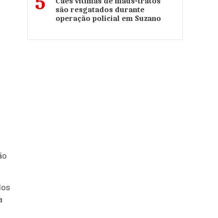
5
Cães vítimas de maus-tratos
são resgatados durante
operação policial em Suzano
ão
los
a