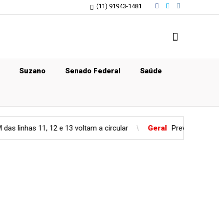
(11) 91943-1481
Suzano
Senado Federal
Saúde
, 12 e 13 voltam a circular
Geral
Previsão do tempo para quin