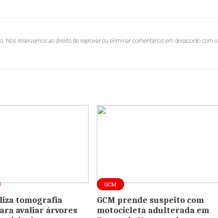
lo. Nos reservamos ao direito de reprovar ou eliminar comentários em desacordo com o
GCM
iliza tomografia
GCM prende suspeito com
ara avaliar árvores
motocicleta adulterada em