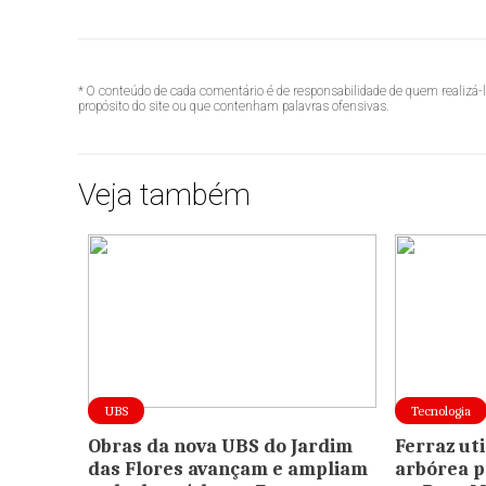
* O conteúdo de cada comentário é de responsabilidade de quem realizá-
propósito do site ou que contenham palavras ofensivas.
Veja também
UBS
Tecnologia
Obras da nova UBS do Jardim
Ferraz ut
das Flores avançam e ampliam
arbórea p