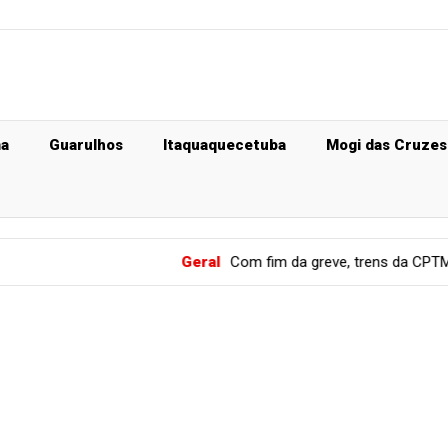
ma
Guarulhos
Itaquaquecetuba
Mogi das Cruzes
Geral
Com fim da greve, trens da CPTM das linhas 11