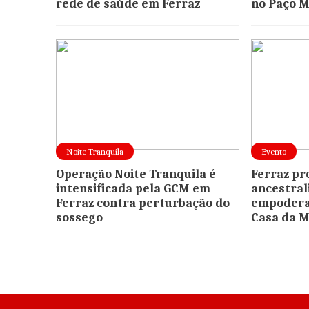
rede de saúde em Ferraz
no Paço M
Noite Tranquila
Evento
Operação Noite Tranquila é
Ferraz pr
intensificada pela GCM em
ancestral
Ferraz contra perturbação do
empodera
sossego
Casa da M