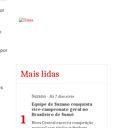
or
m
 por
Mais lidas
os
Suzano
- Há 7 dias atrás
Equipe de Suzano conquista
vice-campeonato geral no
Brasileiro de Sumô
1
Nova Central encerra competição
nacional com títulos individuais,