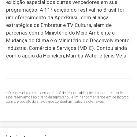
exibição especial dos curtas vencedores em sua
programação. A 11ª edição do festival no Brasil foi
um oferecimento da ApexBrasil, com aliança
estratégica da Embratur e TV Cultura, além de
parcerias com o Ministério do Meio Ambiente e
Mudança do Clima e o Ministério do Desenvolvimento,
Indústria, Comércio e Serviços (MDIC). Contou ainda
com o apoio da Heineken, Mamba Water e tênis Veja.
* O conteúdo de cada comentário é de responsabilidade de quem realizá-lo.
Nos reservamos ao direito de reprovar ou eliminar comentários em desacordo
com o propósito do site ou que contenham palavras ofensivas.