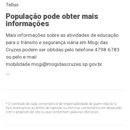
Tellus.
População pode obter mais
informações
Mais informações sobre as atividades de educação
para o trânsito e segurança viária em Mogi das
Cruzes podem ser obtidas pelo telefone 4798-6783
ou pelo e-mail
mobilidade.mogi@mogidascruzes.sp.gov.br.
```
* O conteúdo de cada comentário é de responsabilidade de quem realizá-lo.
Nos reservamos ao direito de reprovar ou eliminar comentários em desacordo
com o propósito do site ou que contenham palavras ofensivas.