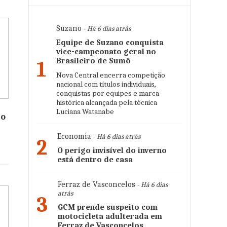
Suzano
- Há 6 dias atrás
Equipe de Suzano conquista
vice-campeonato geral no
Brasileiro de Sumô
1
Nova Central encerra competição
nacional com títulos individuais,
conquistas por equipes e marca
histórica alcançada pela técnica
Luciana Watanabe
to
Economia
- Há 6 dias atrás
2
O perigo invisível do inverno
está dentro de casa
Ferraz de Vasconcelos
- Há 6 dias
atrás
3
GCM prende suspeito com
motocicleta adulterada em
Ferraz de Vasconcelos