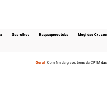
ma
Guarulhos
Itaquaquecetuba
Mogi das Cruzes
Geral
Com fim da greve, trens da CPTM das linhas 11, 12 