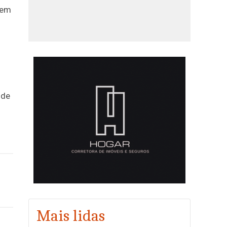
gem
 de
Mais lidas