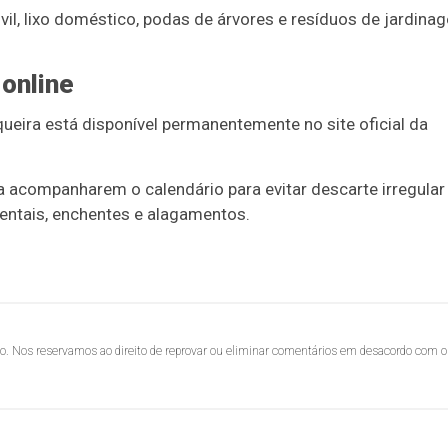
ivil, lixo doméstico, podas de árvores e resíduos de jardina
 online
ira está disponível permanentemente no site oficial da
 acompanharem o calendário para evitar descarte irregular
entais, enchentes e alagamentos.
lo. Nos reservamos ao direito de reprovar ou eliminar comentários em desacordo com o