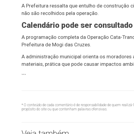
A Prefeitura ressalta que entulho de construção c
não são recolhidos pela operação.
Calendário pode ser consultado
A programação completa da Operação Cata-Tranque
Prefeitura de Mogi das Cruzes.
A administração municipal orienta os moradores a
materiais, prática que pode causar impactos ambi
```
* O conteúdo de cada comentário é de responsabilidade de quem realizá-
propósito do site ou que contenham palavras ofensivas.
Veja também