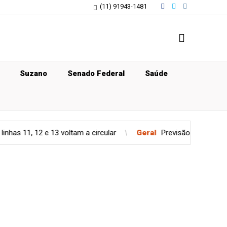
(11) 91943-1481
Suzano
Senado Federal
Saúde
e 13 voltam a circular
Geral
Previsão do tempo para quinta-fe