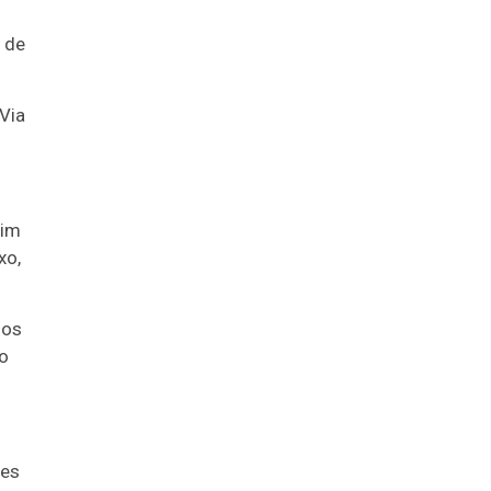
 de
Via
dim
xo,
 os
so
tes