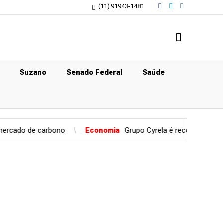
(11) 91943-1481
Suzano
Senado Federal
Saúde
bono
Economia
Grupo Cyrela é reconhecido como Empresa P