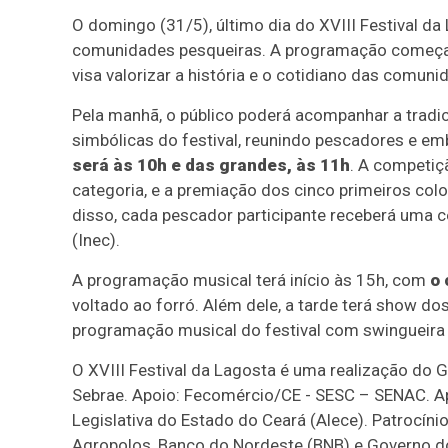
O domingo (31/5), último dia do XVIII Festival d
comunidades pesqueiras. A programação começ
visa valorizar a história e o cotidiano das comuni
Pela manhã, o público poderá acompanhar a tradic
simbólicas do festival, reunindo pescadores e e
será às 10h e das grandes, às 11h
. A competiç
categoria, e a premiação dos cinco primeiros col
disso, cada pescador participante receberá uma c
(Inec).
A programação musical terá início às 15h, com
o 
voltado ao forró. Além dele, a tarde terá show do
programação musical do festival com swingueira r
O XVIII Festival da Lagosta é uma realização do G
Sebrae. Apoio: Fecomércio/CE - SESC – SENAC. Ap
Legislativa do Estado do Ceará (Alece). Patrocínio:
Agropolos, Banco do Nordeste (BNB) e Governo do B