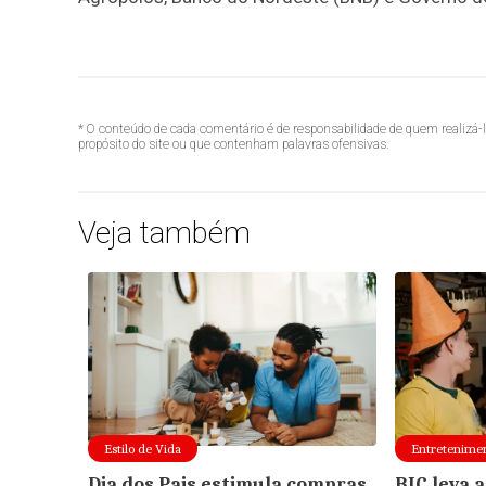
* O conteúdo de cada comentário é de responsabilidade de quem realizá-
propósito do site ou que contenham palavras ofensivas.
Veja também
Estilo de Vida
Entretenime
Dia dos Pais estimula compras,
BIC leva 