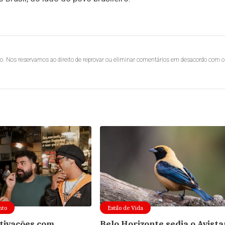
lo. Nos reservamos ao direito de reprovar ou eliminar comentários em desacordo com o
nto
Estilo de Vida
ativações com
Belo Horizonte sedia o Avista