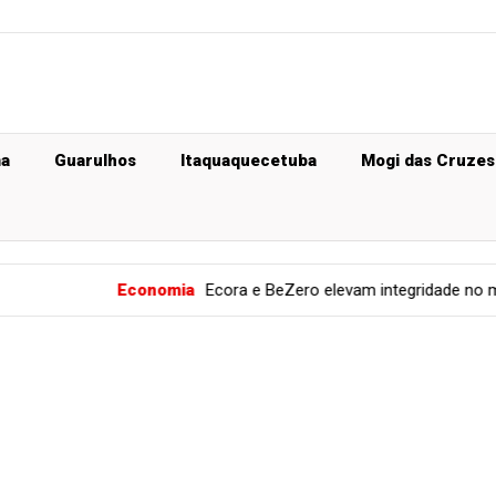
ma
Guarulhos
Itaquaquecetuba
Mogi das Cruzes
Economia
Ecora e BeZero elevam integridade no mercado de car