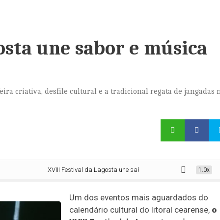
gosta une sabor e música
ira criativa, desfile cultural e a tradicional regata de jangadas 
XVIII Festival da Lagosta une sabor e música em Icapuí
1.0x
Um dos eventos mais aguardados do
calendário cultural do litoral cearense,
o