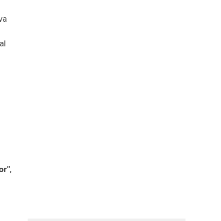
va
al
or"
,