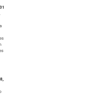
 31
.
a
es
m
es
8,
o