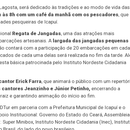
a Lagosta, será dedicado às tradições e ao modo de vida das
a
às 8h com um café da manhã com os pescadores
, que
dades pesqueiras de Icapuí.
ional
Regata de Jangadas
, uma das atrações mais
mbarcações artesanais. A
largada das jangadas pequenas
ão contará com a participação de 20 embarcações em cada
ocados de cada uma delas será realizada no fim da tarde. A
esta básica patrocinada pelo Instituto Nordeste Cidadania
cantor Erick Farra
, que animará o público com um repertór
s
cantores Jeanzinho e Júnior Petinho,
encerrando a
aiz e garantindo animação do início ao fim.
DTur em parceria com a Prefeitura Municipal de Icapuí e o
oio Institucional: Governo do Estado do Ceará, Assembleia
 Super Minibox, Instituto Nordeste Cidadania (Inec), Institu
rasil, do lado do povo brasileiro.