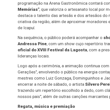
programação na Arena Gastronômica contará c
Memórias"
, que valoriza o artesanato local por m
destaca o talento das artesãs e dos artesãos do m
criativa da região, além de aproximar moradores 
de Icapuí.
Na sequência, o público poderá acompanhar o
sh
Andressa Pine
, com um show cujo repertório tran
oficial do XVIII Festival da Lagosta
, com a pres
lideranças locais.
Logo após a cerimônia, a animação continua com
Gerações", envolvendo o público na energia contag
mestres como Luiz Gonzaga, Dominguinhos e Jack
encerrar a noite de sábado, o artista
Silvero Pere
trazendo um repertório escolhido a dedo, com clá
nossos pais", além de outras canções marcantes p
Regata, música e premiação