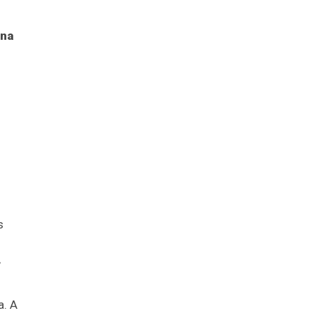
ena
s
,
a. A