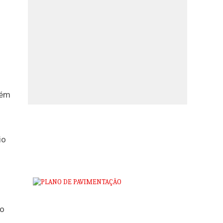
lém
io
to