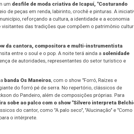
om um
desfile de moda criativa de Icapuí, "Costurando
eio de peças em renda, labirinto, crochê e pinturas. A iniciati
unicípio, reforçando a cultura, a identidade e a economia
e visitantes das tradições que compõem o patrimônio cultur
ow da
cantora, compositora e multi-instrumentista
sita entre o soul e o pop. A noite terá ainda a
solenidade
ença de autoridades, representantes do setor turístico e
 a
banda Os Maneiros
, com o show "Forró, Raízes e
iante do forró pé de serra. No repertório, clássicos de
son do Pandeiro, além de composições próprias. Para
ira sobe ao palco com o show "Silvero interpreta Belchi
ssicos do cantor, como "A palo seco", "Alucinação" e "Como
ara o intérprete.