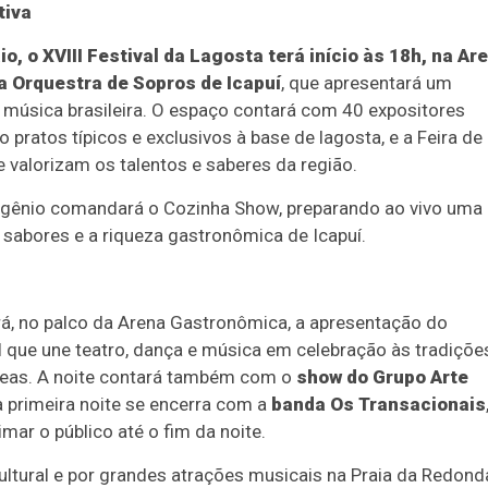
tiva
o, o XVIII Festival da Lagosta terá início às 18h, na Ar
a Orquestra de Sopros de Icapuí
, que apresentará um
a música brasileira. O espaço contará com 40 expositores
o pratos típicos e exclusivos à base de lagosta, e a Feira de
 valorizam os talentos e saberes da região.
 Eugênio comandará o Cozinha Show, preparando ao vivo uma
 sabores e a riqueza gastronômica de Icapuí.
verá, no palco da Arena Gastronômica, a apresentação do
l que une teatro, dança e música em celebração às tradiçõe
neas. A noite contará também com o
show do Grupo Arte
 a primeira noite se encerra com a
banda Os Transacionais
mar o público até o fim da noite.
ltural e por grandes atrações musicais na Praia da Redond