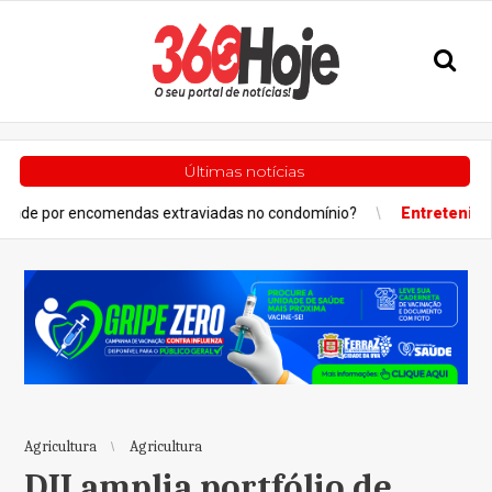
Últimas notícias
endas extraviadas no condomínio?
Entretenimento
Projeto “S
Agricultura
Agricultura
DJI amplia portfólio de