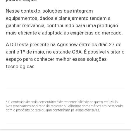
Nesse contexto, soluções que integram
equipamentos, dados e planejamento tendem a
ganhar relevância, contribuindo para uma produção
mais eficiente e adaptada às exigências do mercado.
A DJI está presente na Agrishow entre os dias 27 de
abril e 1º de maio, no estande G3A. É possível visitar o
espaço para conhecer melhor essas soluções
tecnológicas.
* O conteúdo de cada comentário é de responsabilidade de quem realizá-lo.
Nos reservamos ao direito de reprovar ou eliminar comentários em desacordo
com o propósito do site ou que contenham palavras ofensivas.