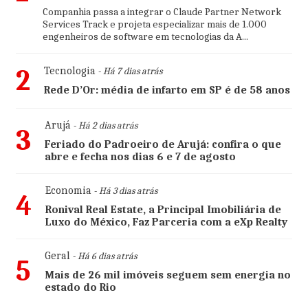
Companhia passa a integrar o Claude Partner Network
Services Track e projeta especializar mais de 1.000
engenheiros de software em tecnologias da A...
2
Tecnologia
- Há 7 dias atrás
Rede D’Or: média de infarto em SP é de 58 anos
Arujá
- Há 2 dias atrás
3
Feriado do Padroeiro de Arujá: confira o que
abre e fecha nos dias 6 e 7 de agosto
Economia
- Há 3 dias atrás
4
Ronival Real Estate, a Principal Imobiliária de
Luxo do México, Faz Parceria com a eXp Realty
Geral
- Há 6 dias atrás
5
Mais de 26 mil imóveis seguem sem energia no
estado do Rio