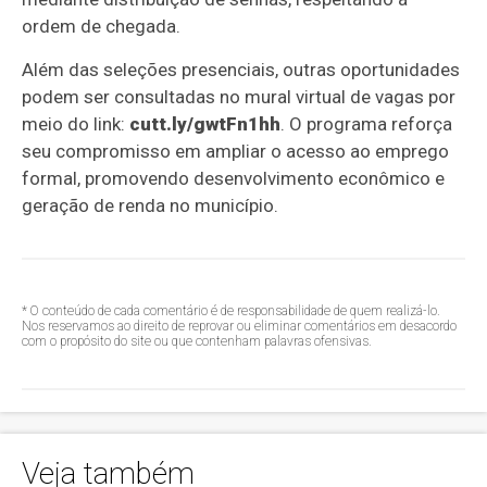
ordem de chegada.
Além das seleções presenciais, outras oportunidades
podem ser consultadas no mural virtual de vagas por
meio do link:
cutt.ly/gwtFn1hh
. O programa reforça
seu compromisso em ampliar o acesso ao emprego
formal, promovendo desenvolvimento econômico e
geração de renda no município.
* O conteúdo de cada comentário é de responsabilidade de quem realizá-lo.
Nos reservamos ao direito de reprovar ou eliminar comentários em desacordo
com o propósito do site ou que contenham palavras ofensivas.
Veja também