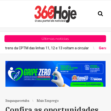
Últimas notícias
a CPTM das linhas 11, 12 e 13 voltam a circular
Geral
Previsão d
Itaquaquecetuba
Mais Emprego
Confira as oportunidades