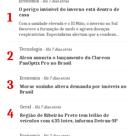
Economia
- Há 7 dias atrás
O perigo invisível do inverno está dentro de
1
casa
Com a umidade elevada e o El Niño, o inverno no Sul
favorece a formação de mofo e agrava doenças
respiratórias. Especialistas alertam que a condens...
Tecnologia
- Há 7 dias atrás
2
Alcon anuncia o lançamento da Clareon
PanOptix Pro no Brasil
Economia
- Há 7 dias atrás
3
Morar sozinho altera demanda por imóveis no
Brasil
Geral
- Há 7 dias atrás
4
Região de Ribeirão Preto tem leilão de
veículos com 635 lotes, informa Detran-SP
Economia
- Há 7 dias atrás