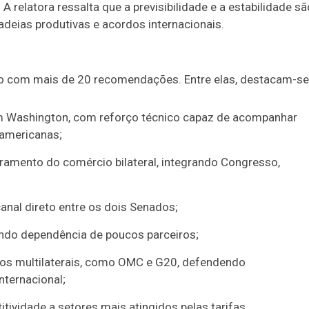
 A relatora ressalta que a previsibilidade e a estabilidade sã
cadeias produtivas e acordos internacionais.
o com mais de 20 recomendações. Entre elas, destacam-se
 em Washington, com reforço técnico capaz de acompanhar
-americanas;
mento do comércio bilateral, integrando Congresso,
anal direto entre os dois Senados;
zindo dependência de poucos parceiros;
mos multilaterais, como OMC e G20, defendendo
nternacional;
ividade a setores mais atingidos pelas tarifas.