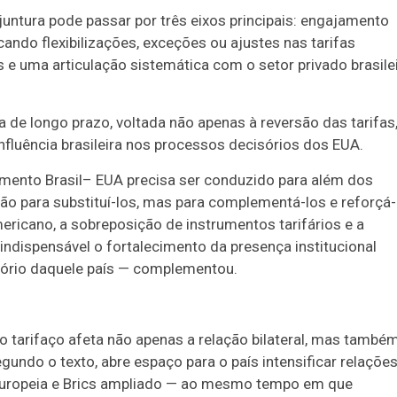
njuntura pode passar por três eixos principais: engajamento
ando flexibilizações, exceções ou ajustes nas tarifas
 e uma articulação sistemática com o setor privado brasile
de longo prazo, voltada não apenas à reversão das tarifas
nfluência brasileira nos processos decisórios dos EUA.
amento Brasil– EUA precisa ser conduzido para além dos
não para substituí-los, mas para complementá-los e reforçá-
ricano, a sobreposição de instrumentos tarifários e a
ndispensável o fortalecimento da presença institucional
isório daquele país — complementou.
 o tarifaço afeta não apenas a relação bilateral, mas també
egundo o texto, abre espaço para o país intensificar relaçõe
Europeia e Brics ampliado — ao mesmo tempo em que