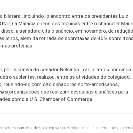
ilateral, incluindo: o encontro entre os presidentes Luiz
 ONU, na Malásia e reuniões técnicas entre o chanceler Mau
m disso, a senadora cita o anúncio, em novembro, da reduçã
sileiros, além da retirada de sobretaxas de 40% sobre iten
umas proteínas.
 por iniciativa do senador Nelsinho Trad, e atuou por cinco
atro suplentes, realizou, entre as atividades do colegiado,
ho, reunindo-se com oito senadores norte-americanos,
anks
(organizações que realizam pesquisas e análises para
ntidades como a U.S. Chamber of Commerce.
lo. Nos reservamos ao direito de reprovar ou eliminar comentários em desacordo com o