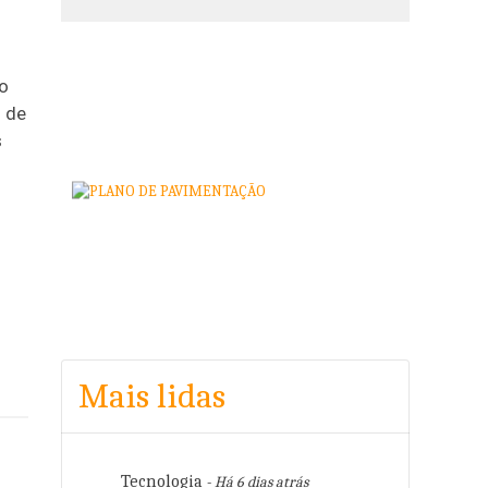
ro
o de
s
Mais lidas
Tecnologia
- Há 6 dias atrás