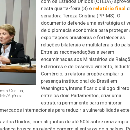
com os Estados Unidos (CTEUA) aprovo
nesta quarta-feira (3) o
relatório final
d
senadora Tereza Cristina (PP-MS). O
documento defende uma estratégia ativ
de diplomacia econômica para proteger 
exportações brasileiras e fortalecer as
relações bilaterais e multilaterais do país
Entre as recomendações a serem
encaminhadas aos
Ministérios de Relaç
Exteriores e de Desenvolvimento, Indústr
Comércio, a relatora propõe ampliar a
presença institucional do Brasil em
Washington, intensificar o diálogo direto
eza Cristina,
entre os dois Parlamentos, criar uma
lete/Agência
estrutura permanente para monitorar
 mercados internacionais para reduzir a vulnerabilidade exte
 Estados Unidos, com alíquotas de até 50% sobre uma ampla
udança brusca na relação comercial entre os dois países. P