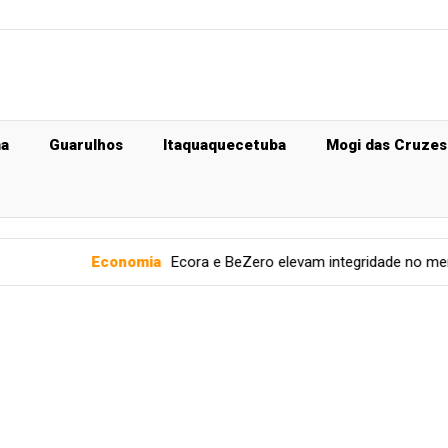
ma
Guarulhos
Itaquaquecetuba
Mogi das Cruzes
omia
Ecora e BeZero elevam integridade no mercado de carbono