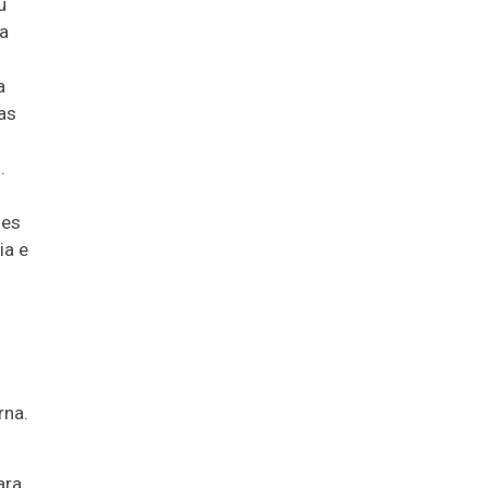
u
a
a
as
.
ões
ia e
rna.
ara