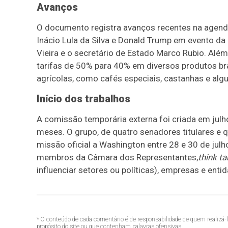
Avanços
O documento registra avanços recentes na agenda b
Inácio Lula da Silva e Donald Trump em evento da
Vieira e o secretário de Estado Marco Rubio. Alé
tarifas de 50% para 40% em diversos produtos bra
agrícolas, como cafés especiais, castanhas e alg
Início dos trabalhos
A comissão temporária externa foi criada em julho,
meses. O grupo, de quatro senadores titulares e qu
missão oficial a Washington entre 28 e 30 de jul
membros da Câmara dos Representantes,
think t
influenciar setores ou políticas), empresas e e
* O conteúdo de cada comentário é de responsabilidade de quem realizá-
propósito do site ou que contenham palavras ofensivas.