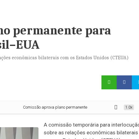
ano permanente para
sil–EUA
lações econômicas bilaterais com os Estados Unidos (CTEUA)
Comissão aprova plano permanente para reforçar relação Brasil–EUA
1.0x
A comissão temporária para interlocuçã
sobre as relações econômicas bilaterais