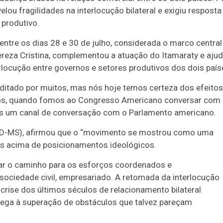
lou fragilidades na interlocução bilateral e exigiu resposta
 produtivo.
ntre os dias 28 e 30 de julho,
considerada o marco central
ereza Cristina, complementou a atuação do Itamaraty e aju
terlocução entre governos e setores produtivos dos dois país
itado por muitos, mas nós hoje temos certeza dos efeitos
s, quando fomos ao Congresso Americano conversar com
os um canal de conversação com o Parlamento americano.
PSD-MS), afirmou que o “movimento se mostrou como uma
ais acima de posicionamentos ideológicos.
ar o caminho para os esforços coordenados e
 sociedade civil, empresariado. A retomada da interlocução
rise dos últimos séculos de relacionamento bilateral
hega à superação de obstáculos que talvez pareçam