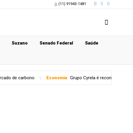
(11) 91943-1481
Suzano
Senado Federal
Saúde
Economia
Grupo Cyrela é reconhecido como Empresa Pró-Éti