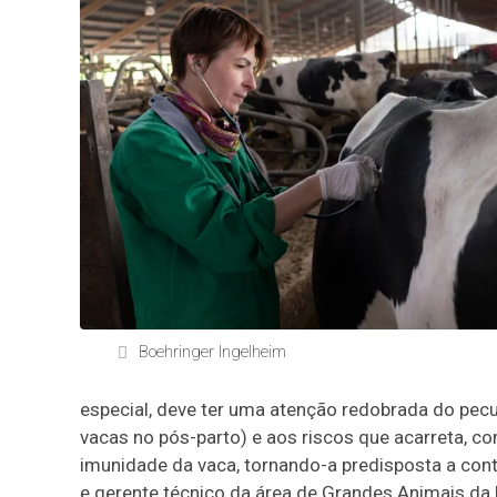
Boehringer Ingelheim
especial, deve ter uma atenção redobrada do pecu
vacas no pós-parto) e aos riscos que acarreta, 
imunidade da vaca, tornando-a predisposta a contr
e gerente técnico da área de Grandes Animais da