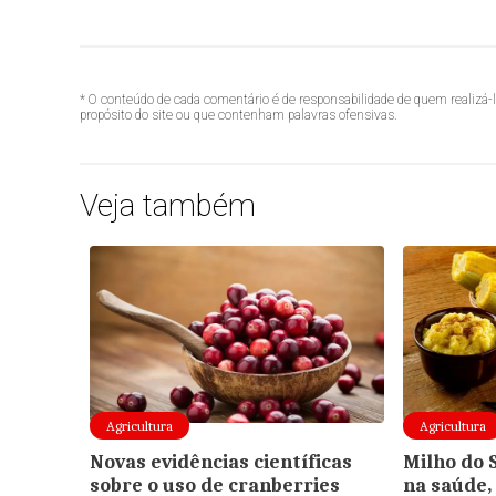
* O conteúdo de cada comentário é de responsabilidade de quem realizá-
propósito do site ou que contenham palavras ofensivas.
Veja também
Agricultura
Agricultura
Novas evidências científicas
Milho do 
sobre o uso de cranberries
na saúde,