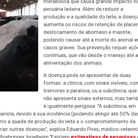
metabólica que causa grande impacto n
pecuária leiteira. Além de reduzir a
produção e a qualidade do leite, a doenç
aumenta os riscos de retenção de placen
deslocamento de abomaso e mastite,
podendo causar até a morte do animal 
casos graves. Sua prevenção requer açõ
contínuas, que vão desde o manejo até a
alimentação dos animais.
A doença pode se apresentar de duas
formas: a clínica, com sinais visíveis, c
tremores e paralisia, ou a subclínica, que
não apresenta sinais externos, mas ta
é igualmente perigosa. "A subclínica, em
arista, devido à sua incidência (podendo atingir até 50% da
como a queda de produção do leite e o comprometimento da
air outras doenças", explica Eduardo Pires, médico-veterin
 Boehringer Ingelheim."Existem
estimativas de pesquisas