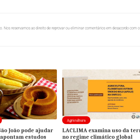
lo. Nos reservamos ao direito de reprovar ou eliminar comentários em desacordo com o
Agricultura
São João pode ajudar
LACLIMA examina uso da ter
 apontam estudos
no regime climático global