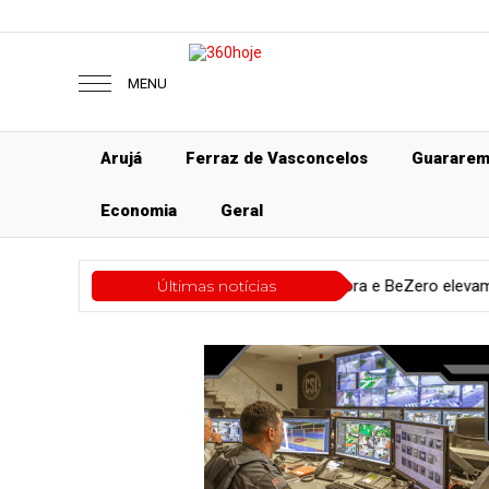
MENU
Arujá
Ferraz de Vasconcelos
Guarare
Economia
Geral
Economia
Últimas notícias
Ecora e BeZero elevam integridade 