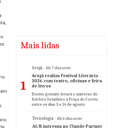
a
a
ta,
em
Mais lidas
es
Arujá
- Há 7 dias atrás
Arujá realiza Festival Literário
omo
2026 com teatro, oficinas e feira
1
de livros
mbém
Evento gratuito levará o universo do
folclore brasileiro à Praça do Coreto
entre os dias 3 e 14 de agosto
s
Tecnologia
- Há 6 dias atrás
ário
AI/R ingressa no Claude Partner
de