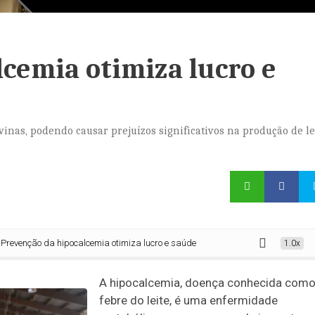
cemia otimiza lucro e
inas, podendo causar prejuízos significativos na produção de lei
enção da hipocalcemia otimiza lucro e saúde do gado
1.0x
A hipocalcemia, doença conhecida com
febre do leite, é uma enfermidade