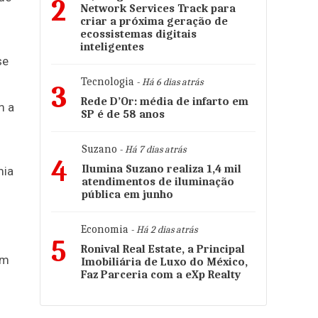
2
Network Services Track para
criar a próxima geração de
ecossistemas digitais
inteligentes
se
Tecnologia
- Há 6 dias atrás
3
Rede D’Or: média de infarto em
m a
SP é de 58 anos
Suzano
- Há 7 dias atrás
4
Ilumina Suzano realiza 1,4 mil
mia
atendimentos de iluminação
pública em junho
Economia
- Há 2 dias atrás
5
Ronival Real Estate, a Principal
om
Imobiliária de Luxo do México,
Faz Parceria com a eXp Realty