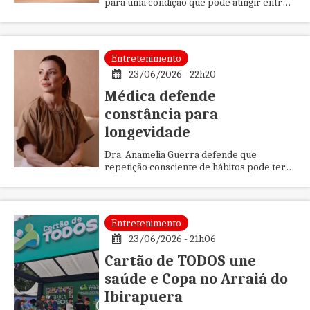
para uma condição que pode atingir entre
10% e 18% das mulheres e reforça a
importância da avaliação individua...
Entretenimento
23/06/2026 - 22h20
Médica defende
constância para
longevidade
Dra. Anamelia Guerra defende que
repetição consciente de hábitos pode ter
impacto maior que intervenções pontuais.
Entretenimento
23/06/2026 - 21h06
Cartão de TODOS une
saúde e Copa no Arraiá do
Ibirapuera