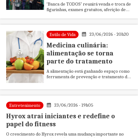
‘Banca de TODOS’ reunirá venda e troca de
figurinhas, exames gratuitos, aferição de
pressão e glicemia, bioimpedância, brindes
e atrações para toda...
23/06/2026 - 20h20
Estilo de Vida
Medicina culinária:
alimentação se torna
parte do tratamento
A alimentação está ganhando espaço como
ferramenta de prevenção e tratamento de
doenças. A chamada medicina culinária une
conhecimentos médicos, nu...
23/06/2026 - 19h05
Entretenimento
Hyrox atrai iniciantes e redefine o
papel do fitness
O crescimento do Hyrox revela uma mudança importante no