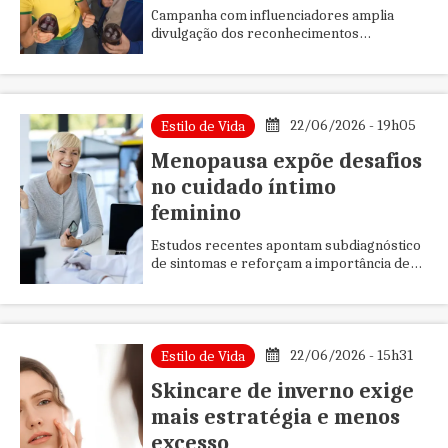
Campanha com influenciadores amplia
divulgação dos reconhecimentos
conquistados pela cooperativa vinícola
gaúcha
22/06/2026 - 19h05
Estilo de Vida
Menopausa expõe desafios
no cuidado íntimo
feminino
Estudos recentes apontam subdiagnóstico
de sintomas e reforçam a importância de
ampliar o olhar para qualidade de vida e
saúde vulvovaginal durante...
22/06/2026 - 15h31
Estilo de Vida
Skincare de inverno exige
mais estratégia e menos
excesso