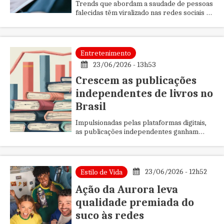
Trends que abordam a saudade de pessoas
falecidas têm viralizado nas redes sociais e
ampliado o debate sobre o luto. Segundo
especialistas, esse mo...
Entretenimento
23/06/2026 - 13h53
Crescem as publicações
independentes de livros no
Brasil
Impulsionadas pelas plataformas digitais,
as publicações independentes ganham
cada vez mais espaço no Brasil. O
movimento fortalece a diversidade l...
23/06/2026 - 12h52
Estilo de Vida
Ação da Aurora leva
qualidade premiada do
suco às redes