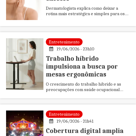
Dermatologista explica como deixar a
rotina mais estratégica e simples para os
dias frios, a fim de evitar o ressecamento
da pele e proteger a barr...
Entretenimento
19/06/2026 - 23h10
Trabalho híbrido
impulsiona a busca por
mesas ergonômicas
O crescimento do trabalho híbrido e as
preocupações com saúde ocupacional
impulsionam a adoção de mesas com ajuste
de altura nos escritórios. Estud...
Entretenimento
19/06/2026 - 21h41
Cobertura digital amplia