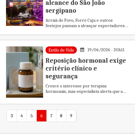
alcance do São João
sergipano
Arraiá do Povo, Forró Caju e outros
festejos passam a alcançar espectadores
além das fronteiras de Sergipe
19/06/2026 - 20h11
Estilo de Vida
Reposição hormonal exige
critério clínico e
segurança
Cresce o interesse por terapias
hormonais, mas especialista alerta que a
indicação deve considerar sintomas,
exames, riscos individuais e acompanha...
3
4
5
6
7
8
9