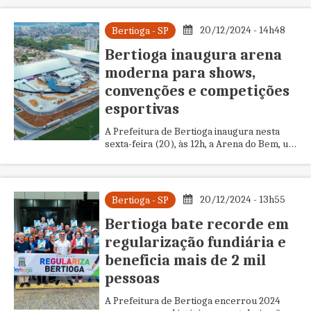
20/12/2024 - 14h48
Bertioga - SP
Bertioga inaugura arena
moderna para shows,
convenções e competições
esportivas
A Prefeitura de Bertioga inaugura nesta
sexta-feira (20), às 12h, a Arena do Bem, um
moderno complexo de 27 mil m² no bairro
Albatroz, ao lado do P...
20/12/2024 - 13h55
Bertioga - SP
Bertioga bate recorde em
regularização fundiária e
beneficia mais de 2 mil
pessoas
A Prefeitura de Bertioga encerrou 2024