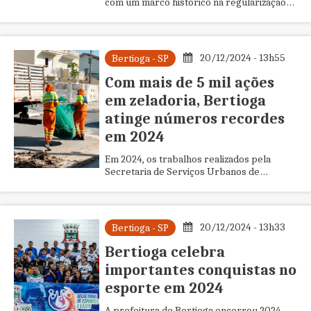
com um marco histórico na regularização
fundiária. Neste ano, foram entregues mais
de 500 Títulos de Legitim...
20/12/2024 - 13h55
Bertioga - SP
Com mais de 5 mil ações
em zeladoria, Bertioga
atinge números recordes
em 2024
Em 2024, os trabalhos realizados pela
Secretaria de Serviços Urbanos de
Bertioga foram intensificados, garantindo
avanços na limpeza e manutenção d...
20/12/2024 - 13h33
Bertioga - SP
Bertioga celebra
importantes conquistas no
esporte em 2024
A prefeitura de Bertioga encerrou 2024