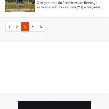
O expediente da Prefeitura de Bertioga
será alterado na segunda (23) e terça-feira
(24), dias de pontos facultativos, e na
quarta-feira (25), feria...
1
2
3
4
5