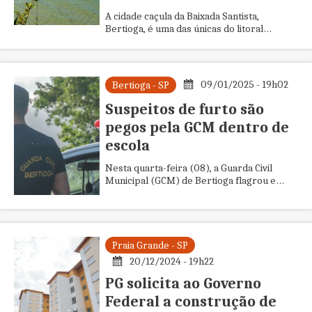
A cidade caçula da Baixada Santista,
Bertioga, é uma das únicas do litoral
paulista com todas as praias aprovadas
pela Companhia Ambiental do Estad...
09/01/2025 - 19h02
Bertioga - SP
Suspeitos de furto são
pegos pela GCM dentro de
escola
Nesta quarta-feira (08), a Guarda Civil
Municipal (GCM) de Bertioga flagrou e
prendeu dois indivíduos por invasão e
tentativa de furto à Escola Mun...
Praia Grande - SP
20/12/2024 - 19h22
PG solicita ao Governo
Federal a construção de