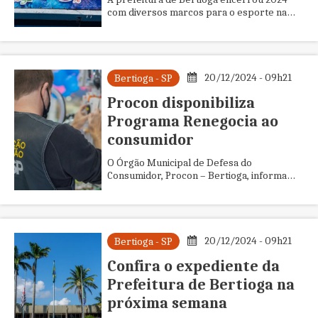
com diversos marcos para o esporte na
cidade. Foram mais de 150 eventos anuais,
abrangendo várias modalidade...
20/12/2024 - 09h21
Bertioga - SP
Procon disponibiliza
Programa Renegocia ao
consumidor
O Órgão Municipal de Defesa do
Consumidor, Procon – Bertioga, informa
que já está à disposição do consumidor o
Programa Renegocia, realizado pela S...
20/12/2024 - 09h21
Bertioga - SP
Confira o expediente da
Prefeitura de Bertioga na
próxima semana