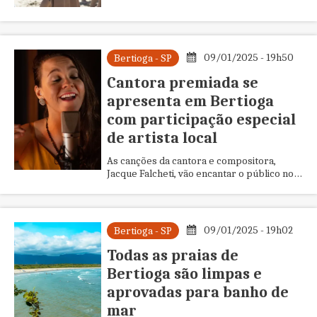
atividade começou na última quinta-feira
(9), no Complexo Esportivo Pé N'A...
09/01/2025 - 19h50
Bertioga - SP
Cantora premiada se
apresenta em Bertioga
com participação especial
de artista local
As canções da cantora e compositora,
Jacque Falcheti, vão encantar o público no
Espaço Cultural Praia em Bertioga, no dia
29 de janeiro, às 19h. O ...
09/01/2025 - 19h02
Bertioga - SP
Todas as praias de
Bertioga são limpas e
aprovadas para banho de
mar