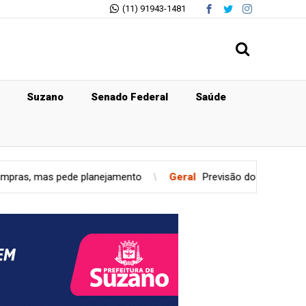
(11) 91943-1481
Suzano
Senado Federal
Saúde
anejamento
Geral
Previsão do tempo para sexta-feira (07), e