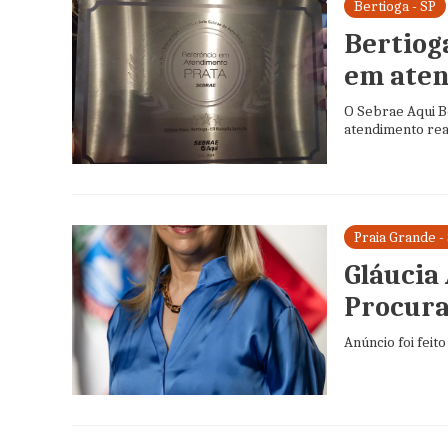
Bertioga - SP
Bertiog
em aten
O Sebrae Aqui B
atendimento real
Praia Grande -
Gláucia
Procura
Anúncio foi feit