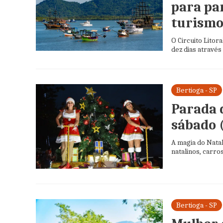
para pa
turismo
O Circuito Litor
dez dias através
Bertioga - SP
Parada 
sábado 
A magia do Natal
natalinos, carros
Bertioga - SP