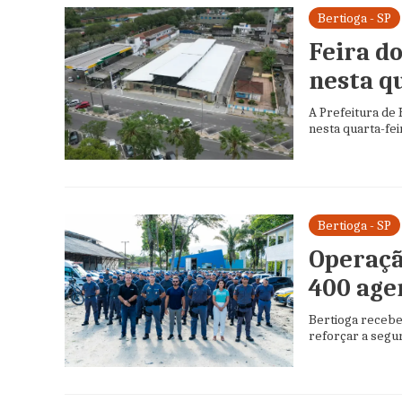
Bertioga - SP
Feira d
nesta qu
A Prefeitura de
nesta quarta-feir
Bertioga - SP
Operaçã
400 age
Bertioga recebe
reforçar a segur