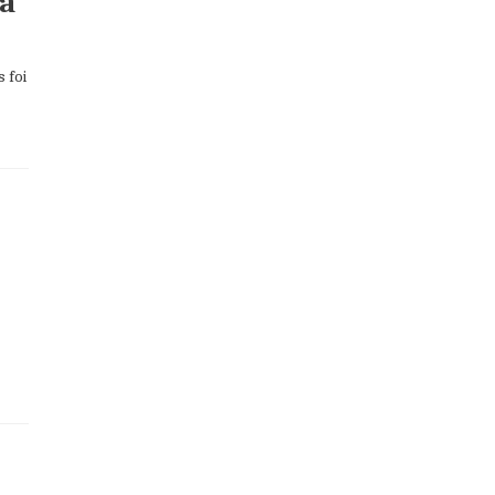
da
 foi