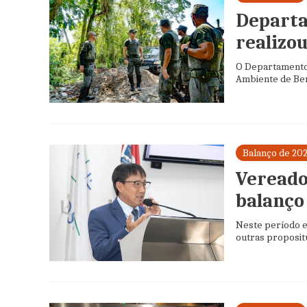
Departa
realizou
O Departamento 
Ambiente de Bert
Balanço de 20
Vereado
balanço
Neste período e
outras proposit