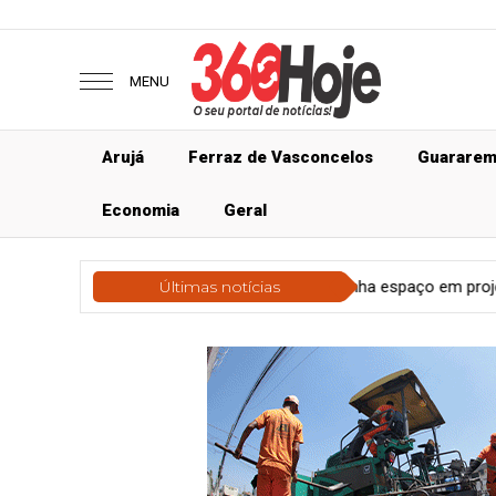
MENU
Arujá
Ferraz de Vasconcelos
Guarare
Economia
Geral
nologia
Impressão 3D ganha espaço em projetos educacionais
Últimas notícias