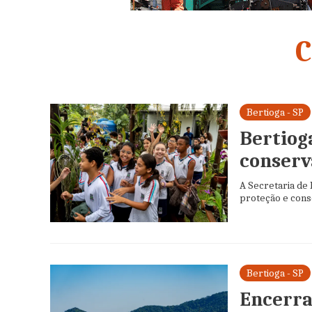
C
Bertioga - SP
Bertiog
conserv
A Secretaria de
proteção e conse
Bertioga - SP
Encerra