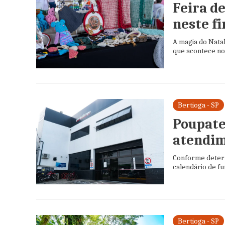
Feira d
neste f
A magia do Natal
que acontece no 
Bertioga - SP
Poupate
atendim
Conforme determ
calendário de fu
Bertioga - SP