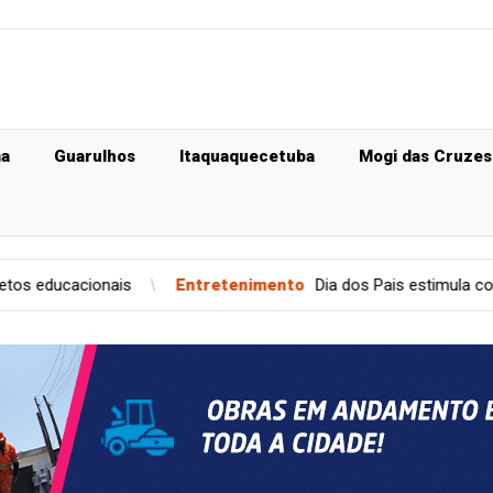
ma
Guarulhos
Itaquaquecetuba
Mogi das Cruzes
Entretenimento
Dia dos Pais estimula compras, mas pede pl