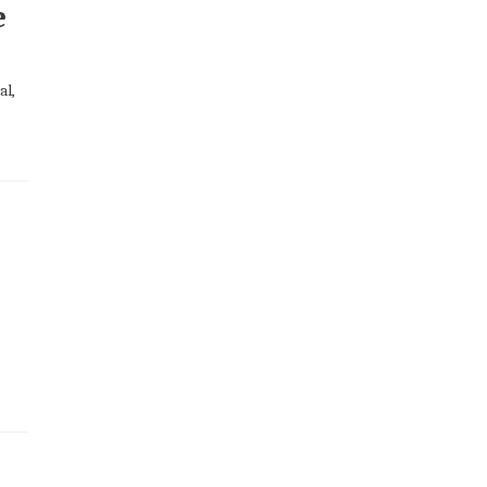
e
al,