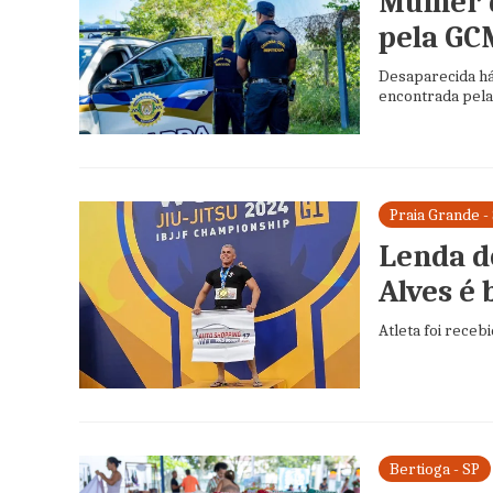
Mulher 
pela GC
Desaparecida há
encontrada pela 
Praia Grande -
Lenda d
Alves é
Atleta foi receb
Bertioga - SP