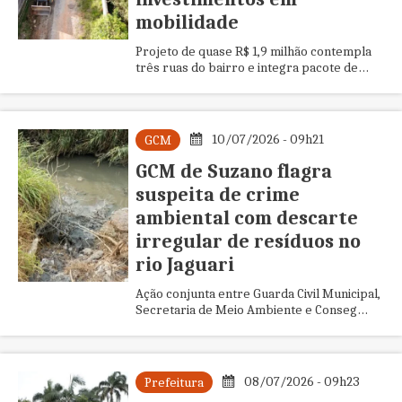
mobilidade
Projeto de quase R$ 1,9 milhão contempla
três ruas do bairro e integra pacote de
melhorias viárias em diferentes regiões de
Suzano
10/07/2026 - 09h21
GCM
GCM de Suzano flagra
suspeita de crime
ambiental com descarte
irregular de resíduos no
rio Jaguari
Ação conjunta entre Guarda Civil Municipal,
Secretaria de Meio Ambiente e Conseg
Norte identificou indícios de despejo ilegal
de resíduos industriais em empresa
localizada no Cidade Boa Vista
08/07/2026 - 09h23
Prefeitura