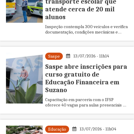
transporte escolar que
atende cerca de 20 mil
alunos
Inspeção contempla 300 veículos e verifica
documentação, condições mecânicas e
equipamentos de segurança antes da volta
às aulas.
13/07/2026 - 11h14
Saspe
Saspe abre inscrições para
curso gratuito de
Educação Financeira em
Suzano
Capacitação em parceria com o IFSP
oferece 40 vagas para aulas presenciais no
período noturno e ensina planejamento
financeiro, controle de gastos e
investimentos
13/07/2026 - 11h04
Educação