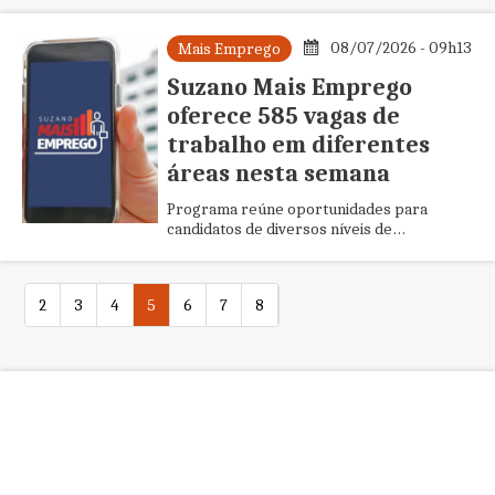
08/07/2026 - 09h13
Mais Emprego
Suzano Mais Emprego
oferece 585 vagas de
trabalho em diferentes
áreas nesta semana
Programa reúne oportunidades para
candidatos de diversos níveis de
escolaridade, com destaque para funções
de vendedor, ajudante geral, costureira e
auxiliar de produção
2
3
4
5
6
7
8