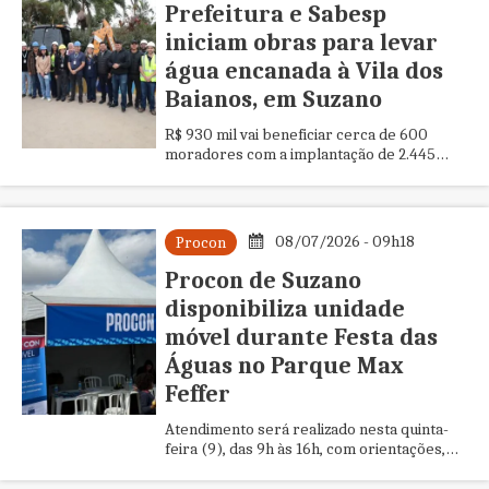
Prefeitura e Sabesp
iniciam obras para levar
água encanada à Vila dos
Baianos, em Suzano
R$ 930 mil vai beneficiar cerca de 600
moradores com a implantação de 2.445
metros de rede de distribuição e 147 novas
ligações de água
08/07/2026 - 09h18
Procon
Procon de Suzano
disponibiliza unidade
móvel durante Festa das
Águas no Parque Max
Feffer
Atendimento será realizado nesta quinta-
feira (9), das 9h às 16h, com orientações,
abertura de reclamações e serviços
voltados à defesa do consumidor