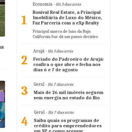
Economia
- Há 3 dias atrás
Ronival Real Estate, a Principal
1
Imobiliária de Luxo do México,
Faz Parceria com a eXp Realty
Principal marca de luxo da Baja
California Sur dá um passo decisivo
na
Arujá
- Há 3 dias atrás
2
Feriado do Padroeiro de Arujá:
confira o que abre e fecha nos
dias 6 e 7 de agosto
Geral
- Há 7 dias atrás
3
Mais de 26 mil imóveis seguem
sem energia no estado do Rio
Geral
- Há 7 dias atrás
4
Saiba quais os programas de
crédito para empreendedores
em SP e como acessar