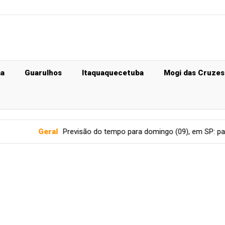
ma
Guarulhos
Itaquaquecetuba
Mogi das Cruzes
ral
Previsão do tempo para domingo (09), em SP: pancadas de ch