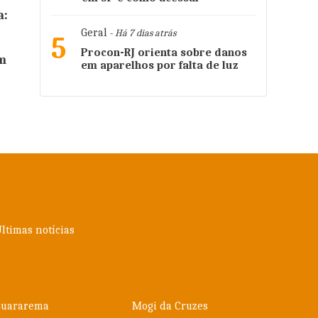
a:
Geral
- Há 7 dias atrás
5
Procon-RJ orienta sobre danos
em
em aparelhos por falta de luz
ltimas notícias
Guararema
Mogi da Cruzes