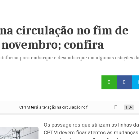
na circulação no fim de
 novembro; confira
plataforma para embarque e desembarque em algumas estações d
CPTM terá alteração na circulação no fim de semana de 15 e 16 de novemb
1.0x
Os passageiros que utilizam as linhas da
CPTM devem ficar atentos às mudanças