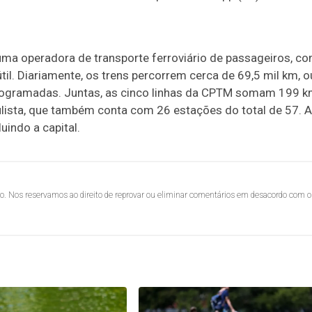
uma operadora de transporte ferroviário de passageiros, c
til. Diariamente, os trens percorrem cerca de 69,5 mil km, o
 programadas. Juntas, as cinco linhas da CPTM somam 199 
ulista, que também conta com 26 estações do total de 57. A
indo a capital.
lo. Nos reservamos ao direito de reprovar ou eliminar comentários em desacordo com o