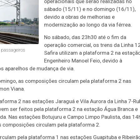
operacionais que serão realizadas no
sábado (15/11) e no domingo (16/11),
devido a obras de melhorias e
modernização ao longo da via férrea.
No sábado, das 23h30 até o fim da
operação comercial, os trens da Linha 1
s passageiros
Safira utilizam a plataforma 2 na estaçã
Engenheiro Manoel Feio, devido à
s aparelhos de mudança de via.
domingo, as composições circulam pela plataforma 2 nas
lmon Viana.
taforma 2 nas estações Jaraguá e Vila Aurora da Linha 7-Rub
em ser feitos pela plataforma 2 na estação Água Branca e
nda. Nas estações Botujuru e Campo Limpo Paulista, das 14
s composições circulam pela plataforma 2.
circulam pela plataforma 1 nas estações Guapituba e Ribeirã