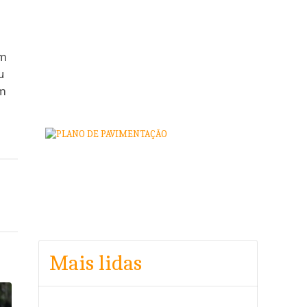
om
u
km
Mais lidas