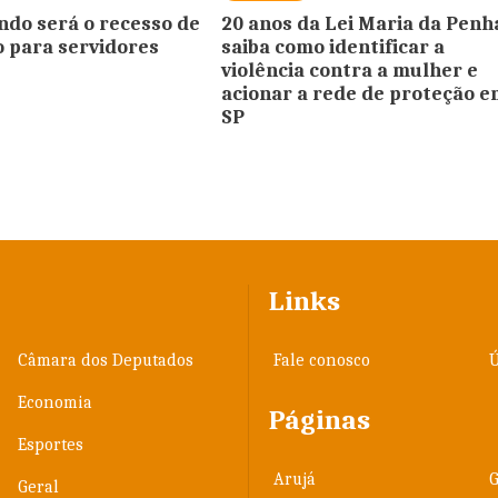
ndo será o recesso de
20 anos da Lei Maria da Penh
o para servidores
saiba como identificar a
violência contra a mulher e
acionar a rede de proteção 
SP
Links
Câmara dos Deputados
Fale conosco
Ú
Economia
Páginas
Esportes
Arujá
Geral