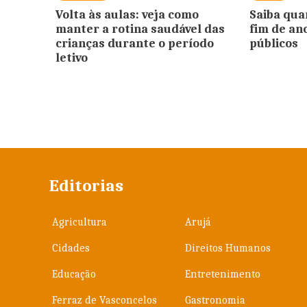
Volta às aulas: veja como
Saiba qua
manter a rotina saudável das
fim de an
crianças durante o período
públicos
letivo
Editorias
Agricultura
Arujá
Cidades
Direitos Humanos
Educação
Entretenimento
Ferraz de Vasconcelos
Gastronomia