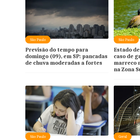
São Paulo
São Paulo
Previsão do tempo para
Estado de
domingo (09), em SP: pancadas
caso de g
de chuva moderadas a fortes
marreco n
na Zona Su
São Paulo
Geral