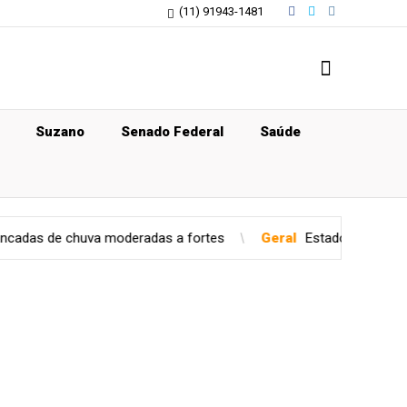
(11) 91943-1481
Suzano
Senado Federal
Saúde
uva moderadas a fortes
Geral
Estado de São Paulo confirma c