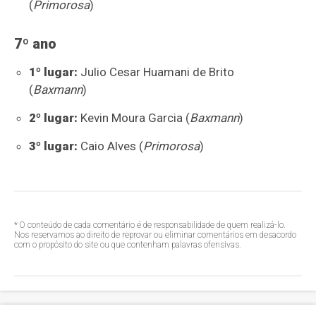
(
Primorosa
)
7º ano
1º lugar:
Julio Cesar Huamani de Brito
(
Baxmann
)
2º lugar:
Kevin Moura Garcia (
Baxmann
)
3º lugar:
Caio Alves (
Primorosa
)
* O conteúdo de cada comentário é de responsabilidade de quem realizá-lo.
Nos reservamos ao direito de reprovar ou eliminar comentários em desacordo
com o propósito do site ou que contenham palavras ofensivas.