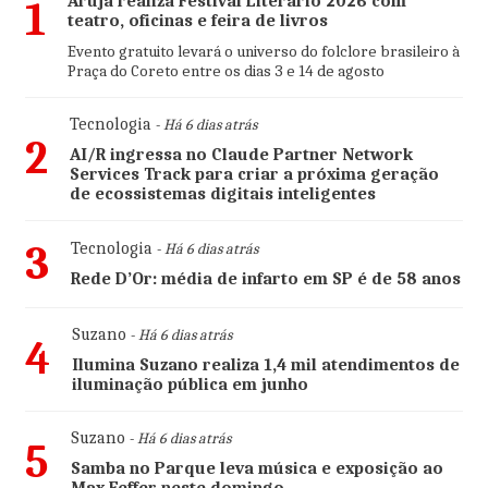
Arujá realiza Festival Literário 2026 com
1
teatro, oficinas e feira de livros
Evento gratuito levará o universo do folclore brasileiro à
Praça do Coreto entre os dias 3 e 14 de agosto
Tecnologia
- Há 6 dias atrás
2
AI/R ingressa no Claude Partner Network
Services Track para criar a próxima geração
de ecossistemas digitais inteligentes
3
Tecnologia
- Há 6 dias atrás
Rede D’Or: média de infarto em SP é de 58 anos
Suzano
- Há 6 dias atrás
4
Ilumina Suzano realiza 1,4 mil atendimentos de
iluminação pública em junho
Suzano
- Há 6 dias atrás
5
Samba no Parque leva música e exposição ao
Max Feffer neste domingo