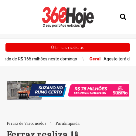
Últimas notícias
65 milhões neste domingo
Geral
Agosto terá dois eclipses; sai
Ferraz de Vasconcelos
Paralimpiada
Ferraz realiza 1ª