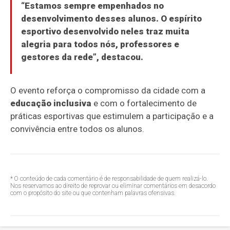
“Estamos sempre empenhados no
desenvolvimento desses alunos. O espírito
esportivo desenvolvido neles traz muita
alegria para todos nós, professores e
gestores da rede”, destacou.
O evento reforça o compromisso da cidade com a
educação inclusiva
e com o fortalecimento de
práticas esportivas que estimulem a participação e a
convivência entre todos os alunos.
* O conteúdo de cada comentário é de responsabilidade de quem realizá-lo.
Nos reservamos ao direito de reprovar ou eliminar comentários em desacordo
com o propósito do site ou que contenham palavras ofensivas.