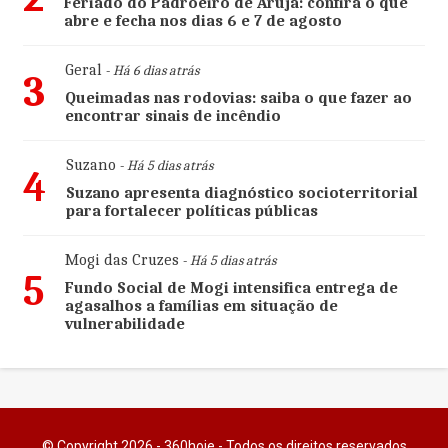
Feriado do Padroeiro de Arujá: confira o que
abre e fecha nos dias 6 e 7 de agosto
Geral
- Há 6 dias atrás
3
Queimadas nas rodovias: saiba o que fazer ao
encontrar sinais de incêndio
Suzano
- Há 5 dias atrás
4
Suzano apresenta diagnóstico socioterritorial
para fortalecer políticas públicas
Mogi das Cruzes
- Há 5 dias atrás
5
Fundo Social de Mogi intensifica entrega de
agasalhos a famílias em situação de
vulnerabilidade
© Copyright 2026 - 360hoje - Todos os direitos reservados