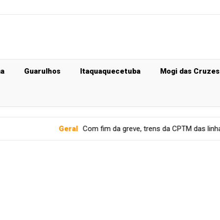
ma
Guarulhos
Itaquaquecetuba
Mogi das Cruzes
Geral
Com fim da greve, trens da CPTM das linhas 11, 12 e 13 v