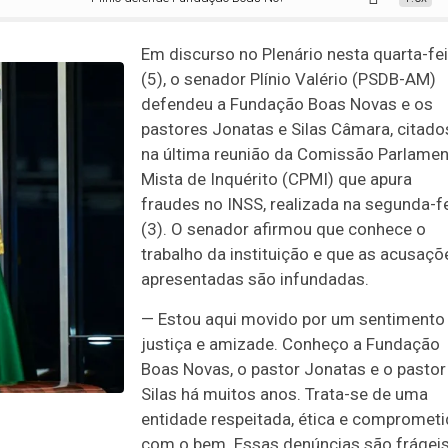
Em discurso no Plenário nesta quarta-fei
(5), o senador Plínio Valério (PSDB-AM)
defendeu a Fundação Boas Novas e os
pastores Jonatas e Silas Câmara, citado
na última reunião da Comissão Parlamen
Mista de Inquérito (CPMI) que apura
fraudes no INSS, realizada na segunda-fe
(3). O senador afirmou que conhece o
trabalho da instituição e que as acusaçõ
apresentadas são infundadas.
— Estou aqui movido por um sentimento
justiça e amizade. Conheço a Fundação
Boas Novas, o pastor Jonatas e o pastor
Silas há muitos anos. Trata-se de uma
entidade respeitada, ética e compromet
com o bem. Essas denúncias são frágeis