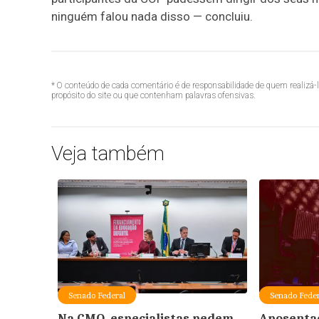
ninguém falou nada disso — concluiu.
* O conteúdo de cada comentário é de responsabilidade de quem realizá-
propósito do site ou que contenham palavras ofensivas.
Veja também
Senado Federal
Senado Feder
Na CMO, especialistas pedem
Aposenta