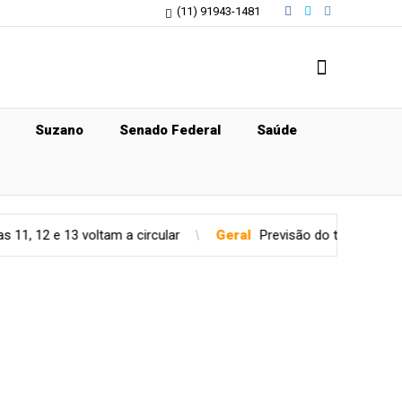
(11) 91943-1481
Suzano
Senado Federal
Saúde
oltam a circular
Geral
Previsão do tempo para quinta-feira (0