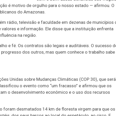
ão é motivo de orgulho para o nosso estado — afirmou. O
ublicanos do Amazonas.
ém rádio, televisão e faculdade em dezenas de municípios 
valores e informação. Ele disse que a instituição enfrenta
nfluência na região.
ho e fé. Os contratos são legais e auditáveis. O sucesso d
 progresso dos outros, mas quem conhece o trabalho sabe
Nações Unidas sobre Mudanças Climáticas (COP 30), que será
classificou o evento como “um fracasso” e afirmou que os
itam o desenvolvimento econômico e o uso dos recursos
do foram desmatados 14 km de floresta virgem para que os
téis, dos seus barcos ao local do espetáculo, ao circo. E