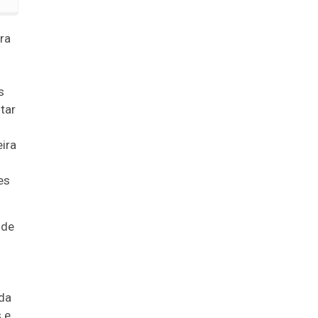
ra
s
tar
ira
es
 de
ida
 e