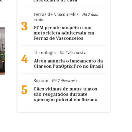
está dentro de casa
Ferraz de Vasconcelos
- Há 7 dias
atrás
3
GCM prende suspeito com
motocicleta adulterada em
Ferraz de Vasconcelos
Tecnologia
- Há 7 dias atrás
4
Alcon anuncia o lançamento da
Clareon PanOptix Pro no Brasil
Suzano
- Há 7 dias atrás
5
Cães vítimas de maus-tratos
são resgatados durante
operação policial em Suzano