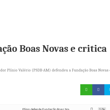
ção Boas Novas e critica
nador Plínio Valério (PSDB-AM) defendeu a Fundação Boas Novas 
Plínio defende Fundação Boas Novas e critica COP 30 em Belém
1.0x