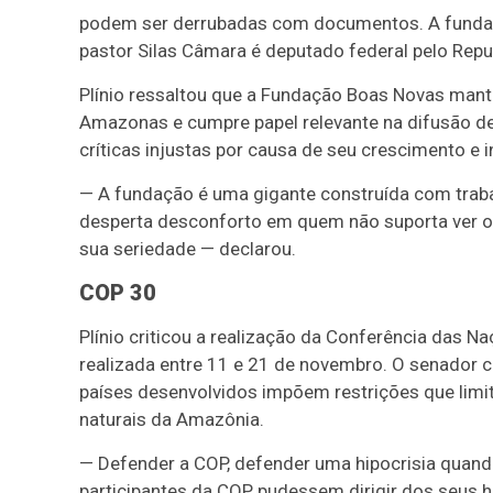
podem ser derrubadas com documentos. A fundaç
pastor Silas Câmara é deputado federal pelo Rep
Plínio ressaltou que a Fundação Boas Novas mant
Amazonas e cumpre papel relevante na difusão de 
críticas injustas por causa de seu crescimento e i
— A fundação é uma gigante construída com trabal
desperta desconforto em quem não suporta ver o
sua seriedade — declarou.
COP 30
Plínio criticou a realização da Conferência das 
realizada entre 11 e 21 de novembro. O senador 
países desenvolvidos impõem restrições que lim
naturais da Amazônia.
— Defender a COP, defender uma hipocrisia quan
participantes da COP pudessem dirigir dos seus ho