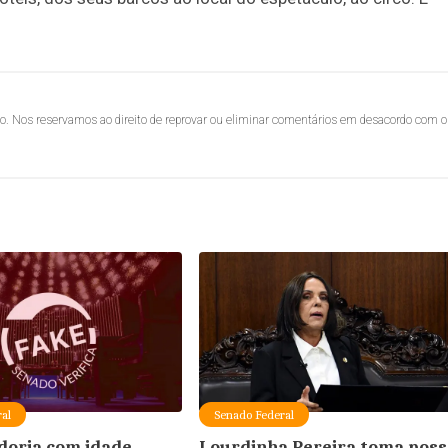
lo. Nos reservamos ao direito de reprovar ou eliminar comentários em desacordo com o
al
Senado Federal
doria com idade
Lourdinha Pereira toma poss