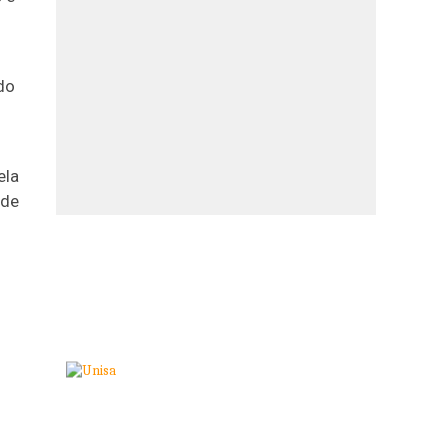
do
ela
 de