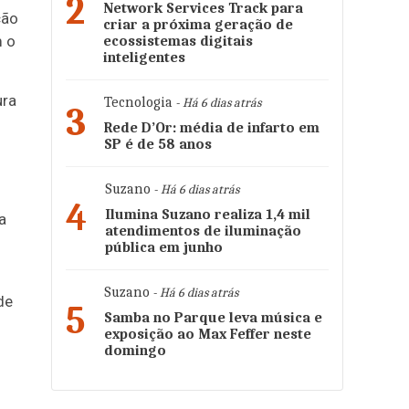
2
Network Services Track para
ção
criar a próxima geração de
m o
ecossistemas digitais
inteligentes
ura
Tecnologia
- Há 6 dias atrás
3
Rede D’Or: média de infarto em
SP é de 58 anos
Suzano
- Há 6 dias atrás
4
Ilumina Suzano realiza 1,4 mil
a
atendimentos de iluminação
pública em junho
Suzano
- Há 6 dias atrás
de
5
Samba no Parque leva música e
exposição ao Max Feffer neste
domingo