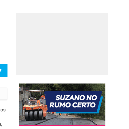
dos
,