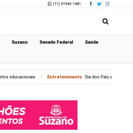
(11) 91943-1481
Suzano
Senado Federal
Saúde
ais
Entretenimento
Dia dos Pais estimula compras, mas p