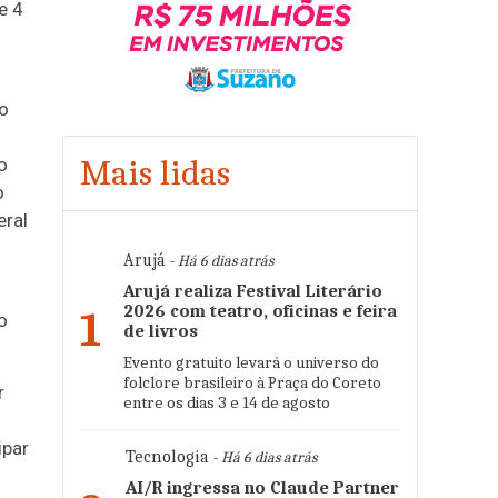
e 4
 o
Mais lidas
o
o
eral
Arujá
- Há 6 dias atrás
Arujá realiza Festival Literário
2026 com teatro, oficinas e feira
1
o
de livros
Evento gratuito levará o universo do
folclore brasileiro à Praça do Coreto
r
entre os dias 3 e 14 de agosto
ipar
Tecnologia
- Há 6 dias atrás
AI/R ingressa no Claude Partner