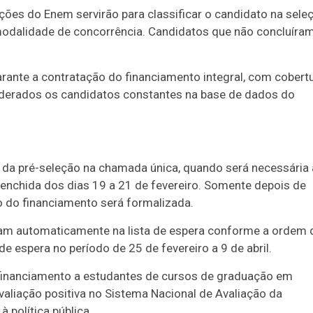
es do Enem servirão para classificar o candidato na sele
e modalidade de concorrência. Candidatos que não concluíra
arante a contratação do financiamento integral, com cobert
derados os candidatos constantes na base de dados do
do da pré-seleção na chamada única, quando será necessária 
enchida dos dias 19 a 21 de fevereiro. Somente depois de
 do financiamento será formalizada.
am automaticamente na lista de espera conforme a ordem 
de espera no período de 25 de fevereiro a 9 de abril.
 financiamento a estudantes de cursos de graduação em
valiação positiva no Sistema Nacional de Avaliação da
 política pública.