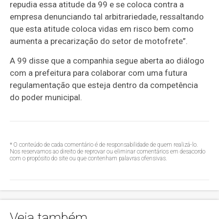
repudia essa atitude da 99 e se coloca contra a
empresa denunciando tal arbitrariedade, ressaltando
que esta atitude coloca vidas em risco bem como
aumenta a precarização do setor de motofrete”.
A 99 disse que a companhia segue aberta ao diálogo
com a prefeitura para colaborar com uma futura
regulamentação que esteja dentro da competência
do poder municipal.
* O conteúdo de cada comentário é de responsabilidade de quem realizá-lo.
Nos reservamos ao direito de reprovar ou eliminar comentários em desacordo
com o propósito do site ou que contenham palavras ofensivas.
Veja também