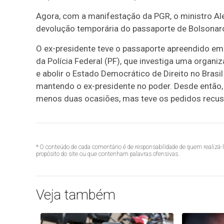
Agora, com a manifestação da PGR, o ministro Al
devolução temporária do passaporte de Bolsonar
O ex-presidente teve o passaporte apreendido em
da Polícia Federal (PF), que investiga uma organi
e abolir o Estado Democrático de Direito no Brasil
mantendo o ex-presidente no poder. Desde então, 
menos duas ocasiões, mas teve os pedidos recus
* O conteúdo de cada comentário é de responsabilidade de quem realizá-
propósito do site ou que contenham palavras ofensivas.
Veja também