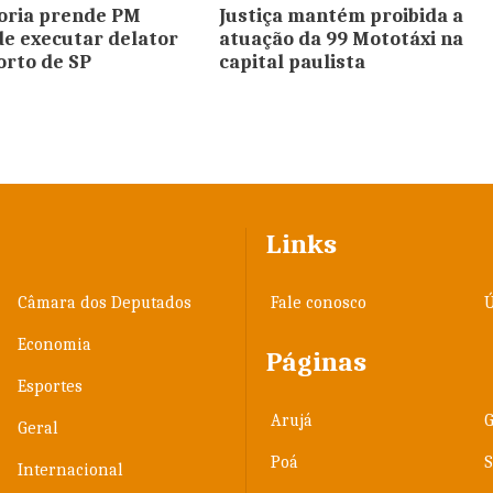
oria prende PM
Justiça mantém proibida a
de executar delator
atuação da 99 Mototáxi na
rto de SP
capital paulista
Links
Câmara dos Deputados
Fale conosco
Ú
Economia
Páginas
Esportes
Arujá
Geral
Poá
Internacional