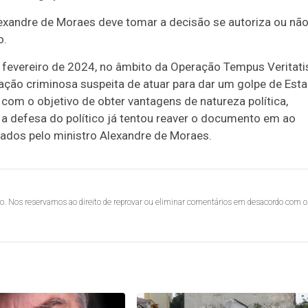
exandre de Moraes deve tomar a decisão se autoriza ou não
o.
 fevereiro de 2024, no âmbito da Operação Tempus Veritati
zação criminosa suspeita de atuar para dar um golpe de Est
 com o objetivo de obter vantagens de natureza política,
a defesa do político já tentou reaver o documento em ao
ados pelo ministro Alexandre de Moraes.
lo. Nos reservamos ao direito de reprovar ou eliminar comentários em desacordo com o