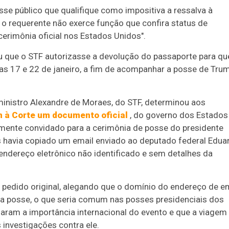
esse público que qualifique como impositiva a ressalva à
 o requerente não exerce função que confira status de
cerimônia oficial nos Estados Unidos".
u que o STF autorizasse a devolução do passaporte para qu
ias 17 e 22 de janeiro, a fim de acompanhar a posse de Trum
ministro Alexandre de Moraes, do STF, determinou aos
 à Corte um documento oficial
, do governo dos Estados
mente convidado para a cerimônia de posse do presidente
 havia copiado um email enviado ao deputado federal Edua
 endereço eletrônico não identificado e sem detalhes da
o pedido original, alegando que o domínio do endereço de e
da posse, o que seria comum nas posses presidenciais dos
ram a importância internacional do evento e que a viagem
 investigações contra ele.