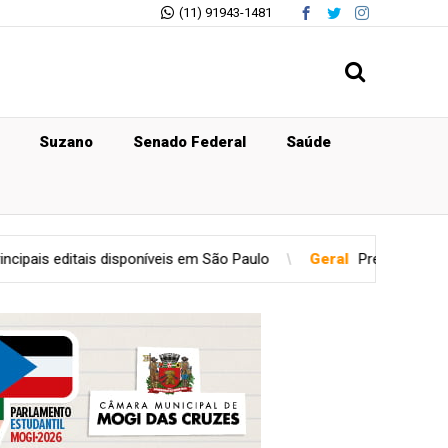
(11) 91943-1481
Suzano
Senado Federal
Saúde
sponíveis em São Paulo
Geral
Previsão do tempo para domingo