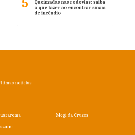
5
Queimadas nas rodovias: saiba
o que fazer ao encontrar sinais
de incêndio
ltimas notícias
Guararema
Mogi da Cruzes
Suzano