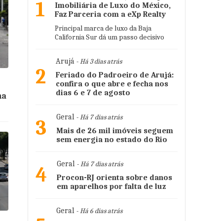
1
Imobiliária de Luxo do México,
Faz Parceria com a eXp Realty
Principal marca de luxo da Baja
California Sur dá um passo decisivo
Arujá
- Há 3 dias atrás
2
Feriado do Padroeiro de Arujá:
confira o que abre e fecha nos
dias 6 e 7 de agosto
na
Geral
- Há 7 dias atrás
3
Mais de 26 mil imóveis seguem
sem energia no estado do Rio
Geral
- Há 7 dias atrás
4
Procon-RJ orienta sobre danos
em aparelhos por falta de luz
Geral
- Há 6 dias atrás