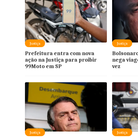
Justiça
Justiça
Prefeitura entra com nova
Bolsonaro
ação na Justiça para proibir
nega via
99Moto em SP
vez
Justiça
Justiça