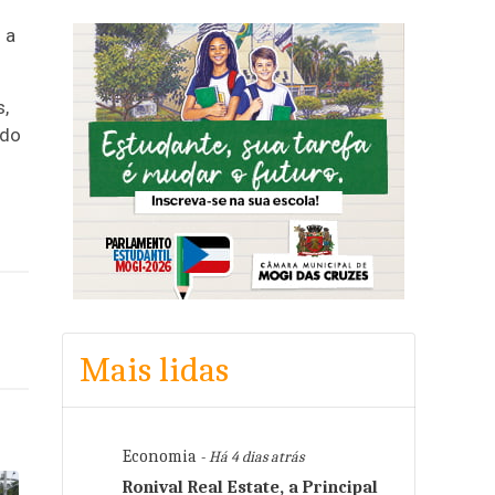
 a
s,
ado
Mais lidas
Economia
- Há 4 dias atrás
Ronival Real Estate, a Principal