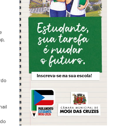
e
p,
rdo
mail
 do