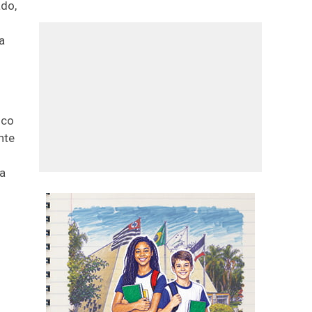
ado,
a
ico
nte
da