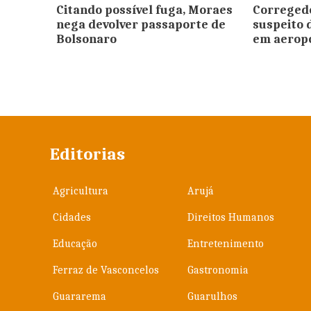
Citando possível fuga, Moraes
Correged
nega devolver passaporte de
suspeito 
Bolsonaro
em aeropo
Editorias
Agricultura
Arujá
Cidades
Direitos Humanos
Educação
Entretenimento
Ferraz de Vasconcelos
Gastronomia
Guararema
Guarulhos