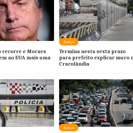
Justiça
 recorre e Moraes
Termina nesta sexta prazo
gem ao EUA mais uma
para prefeito explicar muro 
Cracolândia
Justiça